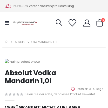
Nur 6,90€ Versandkosten pro Bestellung
Art
0
Navigation
Warenk
umschalten
ABSOLUT VODKA MANDARIN 1,0L
Zum
Ende
Zum
Absolut Vodka
der
Anfang
Bildergalerie
der
Mandarin 1,0l
springen
Bildergalerie
springen
Lieferzeit
3-4 Tage
Seien Sie der erste, der dieses Produkt bewertet
VERFÜGBARKEIT:
NICHT AUF LAGER