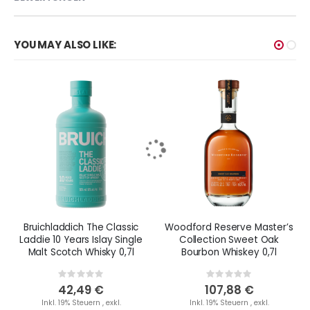
YOU MAY ALSO LIKE:
Bruichladdich The Classic
Woodford Reserve Master’s
Laddie 10 Years Islay Single
Collection Sweet Oak
Malt Scotch Whisky 0,7l
Bourbon Whiskey 0,7l
Rating:
Rating:
0%
0%
42,49 €
107,88 €
Inkl. 19% Steuern
,
exkl.
Inkl. 19% Steuern
,
exkl.