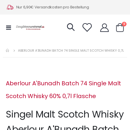
Nur 6,90€ Versandkosten pro Bestellung
Art
0
Navigation
Warenk
umschalten
ABERLOUR A'BUNADH BATCH 74 SINGLE MALT SCOTCH WHISKY 0,7L
Aberlour A'Bunadh Batch 74 Single Malt
Scotch Whisky 60% 0,7l Flasche
Singel Malt Scotch Whisky
Aberlour A'Bunadh Batch