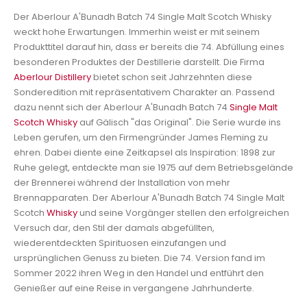
Der Aberlour A'Bunadh Batch 74 Single Malt Scotch Whisky
weckt hohe Erwartungen. Immerhin weist er mit seinem
Produkttitel darauf hin, dass er bereits die 74. Abfüllung eines
besonderen Produktes der Destillerie darstellt. Die Firma
Aberlour Distillery
bietet schon seit Jahrzehnten diese
Sonderedition mit repräsentativem Charakter an. Passend
dazu nennt sich der Aberlour A'Bunadh Batch 74
Single Malt
Scotch Whisky
auf Gälisch "das Original". Die Serie wurde ins
Leben gerufen, um den Firmengründer James Fleming zu
ehren. Dabei diente eine Zeitkapsel als Inspiration: 1898 zur
Ruhe gelegt, entdeckte man sie 1975 auf dem Betriebsgelände
der Brennerei während der Installation von mehr
Brennapparaten. Der Aberlour A'Bunadh Batch 74 Single Malt
Scotch
Whisky
und seine Vorgänger stellen den erfolgreichen
Versuch dar, den Stil der damals abgefüllten,
wiederentdeckten Spirituosen einzufangen und
ursprünglichen Genuss zu bieten. Die 74. Version fand im
Sommer 2022 ihren Weg in den Handel und entführt den
Genießer auf eine Reise in vergangene Jahrhunderte.