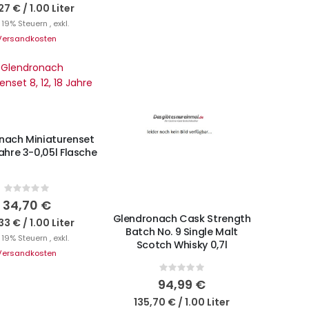
27 €
/
1.00 Liter
. 19% Steuern
,
exkl.
Versandkosten
cht auf Lager
nach Miniaturenset
 Jahre 3-0,05l Flasche
Rating:
Nicht auf Lager
0%
34,70 €
Glendronach Cask Strength
33 €
/
1.00 Liter
Batch No. 9 Single Malt
. 19% Steuern
,
exkl.
Scotch Whisky 0,7l
Versandkosten
Rating:
0%
94,99 €
135,70 €
/
1.00 Liter