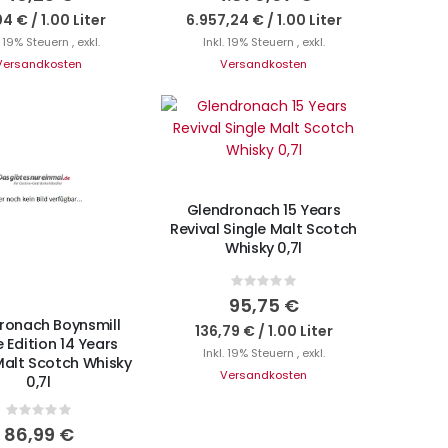
04 €
/
1.00 Liter
6.957,24 €
/
1.00 Liter
. 19% Steuern
,
exkl.
Inkl. 19% Steuern
,
exkl.
Versandkosten
Versandkosten
Nicht auf Lager
Glendronach 15 Years
Revival Single Malt Scotch
Whisky 0,7l
Rating:
cht auf Lager
0%
95,75 €
ronach Boynsmill
136,79 €
/
1.00 Liter
 Edition 14 Years
Inkl. 19% Steuern
,
exkl.
Malt Scotch Whisky
Versandkosten
0,7l
Rating:
0%
86,99 €