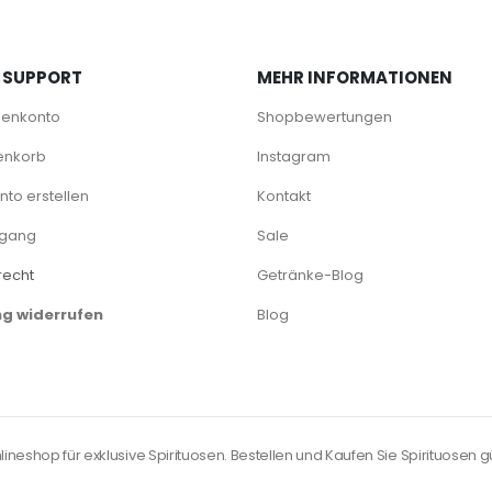
 SUPPORT
MEHR INFORMATIONEN
denkonto
Shopbewertungen
enkorb
Instagram
to erstellen
Kontakt
rgang
Sale
recht
Getränke-Blog
ng widerrufen
Blog
neshop für exklusive Spirituosen. Bestellen und Kaufen Sie Spirituosen gü