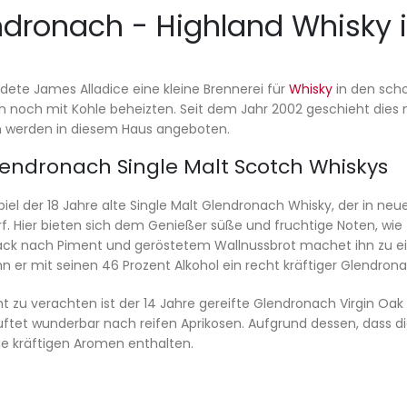
dronach - Highland Whisky i
dete James Alladice eine kleine Brennerei für
Whisky
in den scho
n noch mit Kohle beheizten. Seit dem Jahr 2002 geschieht die
n werden in diesem Haus angeboten.
lendronach Single Malt Scotch Whiskys
iel der 18 Jahre alte Single Malt Glendronach Whisky, der in n
rf. Hier bieten sich dem Genießer süße und fruchtige Noten, wie z
k nach Piment und geröstetem Wallnussbrot machet ihn zu einem
 er mit seinen 46 Prozent Alkohol ein recht kräftiger Glendrona
t zu verachten ist der 14 Jahre gereifte Glendronach Virgin Oak
 duftet wunderbar nach reifen Aprikosen. Aufgrund dessen, dass di
ie kräftigen Aromen enthalten.