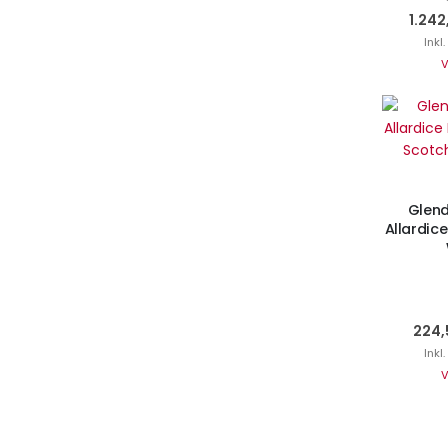
1.242
Inkl
V
Ni
Glend
Allardic
224,
Inkl
V