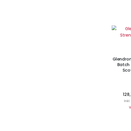
Ni
Glendro
Batch 
Scot
128,
Inkl
V