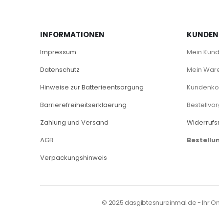
INFORMATIONEN
KUNDEN
Impressum
Mein Kun
Datenschutz
Mein War
Hinweise zur Batterieentsorgung
Kundenkon
Barrierefreiheitserklaerung
Bestellvo
Zahlung und Versand
Widerrufs
AGB
Bestellu
Verpackungshinweis
© 2025 dasgibtesnureinmal.de - Ihr Onli