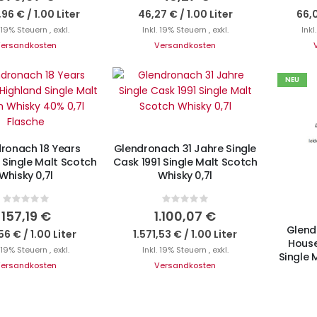
,96 €
/
1.00 Liter
46,27 €
/
1.00 Liter
66,
. 19% Steuern
,
exkl.
Inkl. 19% Steuern
,
exkl.
Inkl
ersandkosten
Versandkosten
NEU
IN DEN WARENKORB
cht auf Lager
ronach 18 Years
Glendronach 31 Jahre Single
e Single Malt Scotch
Cask 1991 Single Malt Scotch
Whisky 0,7l
Whisky 0,7l
Rating:
Rating:
Ni
0%
0%
157,19 €
1.100,07 €
Glend
56 €
/
1.00 Liter
1.571,53 €
/
1.00 Liter
House
. 19% Steuern
,
exkl.
Inkl. 19% Steuern
,
exkl.
Single 
ersandkosten
Versandkosten