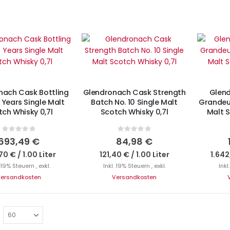
I
cht auf Lager
Nicht auf Lager
nach Cask Bottling
Glendronach Cask Strength
Glend
 Years Single Malt
Batch No. 10 Single Malt
Grandeur
ch Whisky 0,7l
Scotch Whisky 0,7l
Malt S
Rating:
Rating:
0%
0%
693,49 €
84,98 €
70 €
/
1.00 Liter
121,40 €
/
1.00 Liter
1.642
. 19% Steuern
,
exkl.
Inkl. 19% Steuern
,
exkl.
Inkl
ersandkosten
Versandkosten