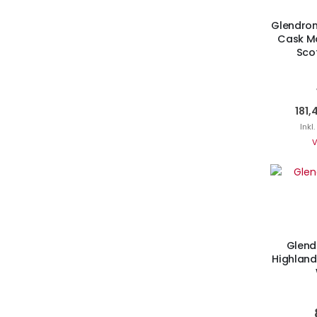
Glendron
Cask Ma
Scot
181,
Inkl
V
Ni
Glend
Highland