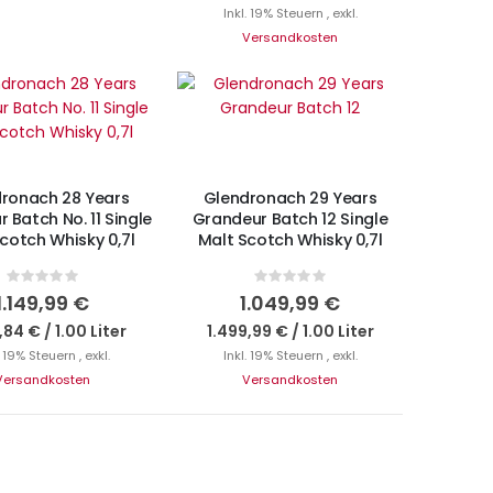
Inkl. 19% Steuern
,
exkl.
Versandkosten
Nicht auf Lager
N DEN WARENKORB
ronach 28 Years
Glendronach 29 Years
 Batch No. 11 Single
Grandeur Batch 12 Single
cotch Whisky 0,7l
Malt Scotch Whisky 0,7l
Rating:
Rating:
0%
0%
1.149,99 €
1.049,99 €
,84 €
/
1.00 Liter
1.499,99 €
/
1.00 Liter
. 19% Steuern
,
exkl.
Inkl. 19% Steuern
,
exkl.
Versandkosten
Versandkosten