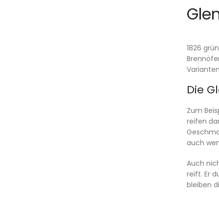
Glen
1826 grün
Brennöfe
Variante
Die G
Zum Beisp
reifen da
Geschmac
auch wenn
Auch nich
reift. Er
bleiben d