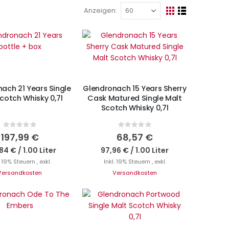
Anzeigen
Ansicht
Raster
Liste
als
cht auf Lager
IN DEN WARENKORB
ach 21 Years Single
Glendronach 15 Years Sherry
cotch Whisky 0,7l
Cask Matured Single Malt
Scotch Whisky 0,7l
Rating:
Rating:
0%
0%
197,99 €
68,57 €
84 €
/
1.00 Liter
97,96 €
/
1.00 Liter
. 19% Steuern
,
exkl.
Inkl. 19% Steuern
,
exkl.
Versandkosten
Versandkosten
N DEN WARENKORB
IN DEN WARENKORB