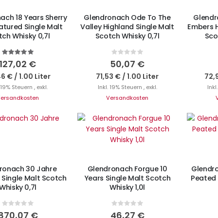
ach 18 Years Sherry
Glendronach Ode To The
Glendr
tured Single Malt
Valley Highland Single Malt
Embers H
ch Whisky 0,7l
Scotch Whisky 0,7l
Sco
Bewertung:
Rating:
100%
0%
127,02 €
50,07 €
46 €
/
1.00 Liter
71,53 €
/
1.00 Liter
72,
. 19% Steuern
,
exkl.
Inkl. 19% Steuern
,
exkl.
Inkl
ersandkosten
Versandkosten
cht auf Lager
IN DEN WARENKORB
I
ronach 30 Jahre
Glendronach Forgue 10
Glendro
 Single Malt Scotch
Years Single Malt Scotch
Peated 
Whisky 0,7l
Whisky 1,0l
Rating:
Rating:
0%
0%
870,07 €
46,27 €