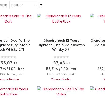
In
 nach
absteigender
Reihenfolge
N DEN WARENKORB
Nicht auf Lager
Ni
onach Ode To The
Glendronach 12 Years
Glendron
ghland Single Malt
Highland Single Malt Scotch
Malt S
ch Whisky 0,7l
Whisky 0,7l
Rating:
Rating:
0%
0%
55,07 €
37,46 €
67 €
/
1.00 Liter
53,51 €
/
1.00 Liter
282,
. 19% Steuern
,
exkl.
Inkl. 19% Steuern
,
exkl.
Inkl
ersandkosten
Versandkosten
IN DEN WARENKORB
I
cht auf Lager