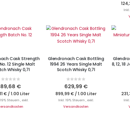
124,
Inkl
cht auf Lager
Ni
Nicht auf Lager
nach Cask Strength
Glendronach Cask Bottling
Glendro
No. 12 Single Malt
1994 26 Years Single Malt
8, 12, 18
ch Whisky 0,7l
Scotch Whisky 0,7l
Rating:
Rating:
0%
0%
89,68 €
629,99 €
11 €
/
1.00 Liter
899,99 €
/
1.00 Liter
231,
. 19% Steuern
,
exkl.
Inkl. 19% Steuern
,
exkl.
Inkl
ersandkosten
Versandkosten