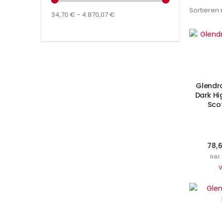
Sortieren
34,70 € - 4.870,07 €
I
Glendr
Dark Hi
Scot
78,
Inkl
V
Ni