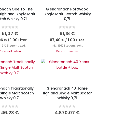
onach Ode To The
Glendronach Portwood
ighland Single Malt
Single Malt Scotch Whisky
tch Whisky 0,7l
0,7l
Rating:
Rating:
0%
0%
51,07 €
61,18 €
96 €
/
1.00 Liter
87,40 €
/
1.00 Liter
. 19% Steuern
,
exkl.
Inkl. 19% Steuern
,
exkl.
Versandkosten
Versandkosten
IN DEN WARENKORB
N DEN WARENKORB
nach Traditionally
Glendronach 40 Jahre
Single Malt Scotch
Highland Single Malt Scotch
Whisky 0,7l
Whisky 0,7l
Rating:
Rating:
0%
0%
46,23 €
4.870,07 €