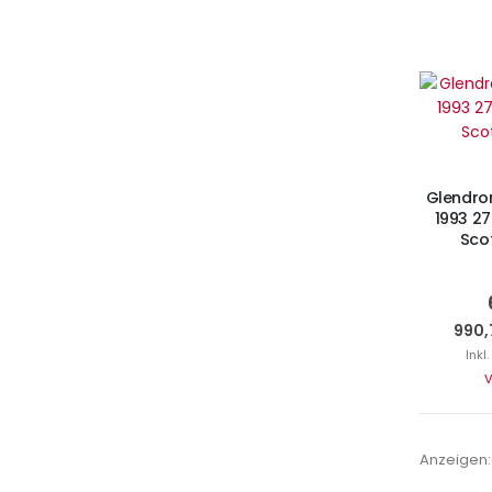
Ni
Glendro
1993 27
Scot
990,
Inkl
V
Anzeigen