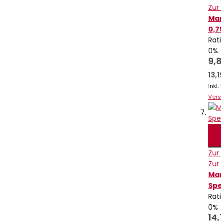
Zur
Mar
0,7
Rat
0%
9,
13,
Inkl
Ver
Zur
Zur
Mar
Spe
Rat
0%
14