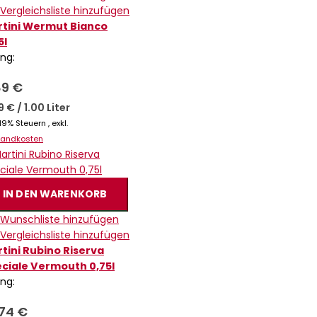
 Vergleichsliste hinzufügen
tini Wermut Bianco
5l
ing:
89 €
19 €
/
1.00 Liter
. 19% Steuern
,
exkl.
sandkosten
IN DEN WARENKORB
 Wunschliste hinzufügen
 Vergleichsliste hinzufügen
tini Rubino Riserva
ciale Vermouth 0,75l
ing:
,74 €