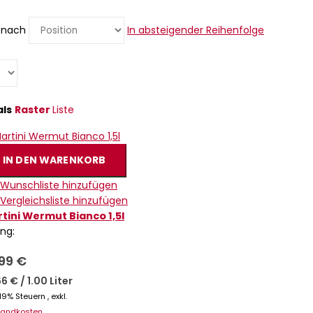
n nach
In absteigender Reihenfolge
als
Raster
Liste
IN DEN WARENKORB
 Wunschliste hinzufügen
 Vergleichsliste hinzufügen
tini Wermut Bianco 1,5l
ing:
,99 €
66 €
/
1.00 Liter
. 19% Steuern
,
exkl.
sandkosten