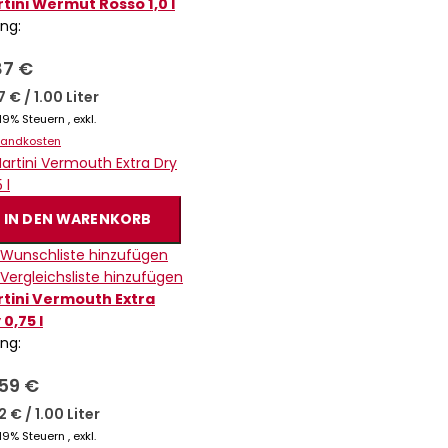
tini Wermut Rosso 1,0 l
ing:
87 €
87 €
/
1.00 Liter
. 19% Steuern
,
exkl.
sandkosten
IN DEN WARENKORB
 Wunschliste hinzufügen
 Vergleichsliste hinzufügen
tini Vermouth Extra
 0,75 l
ing:
,59 €
12 €
/
1.00 Liter
. 19% Steuern
,
exkl.