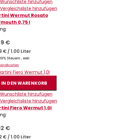
 Wunschliste hinzufügen
 Vergleichsliste hinzufügen
tini Wermut Rosato
mouth 0,75 l
ing:
89 €
19 €
/
1.00 Liter
. 19% Steuern
,
exkl.
sandkosten
IN DEN WARENKORB
 Wunschliste hinzufügen
 Vergleichsliste hinzufügen
tini Fiero Wermut 1,0l
ing:
92 €
92 €
/
1.00 Liter