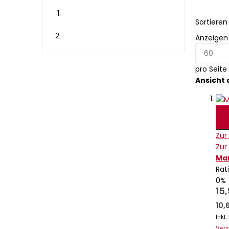
Sortiere
Anzeigen
pro Seite
Ansicht 
Zur
Zur
Mar
Rat
0%
15
10,
Inkl
Ver