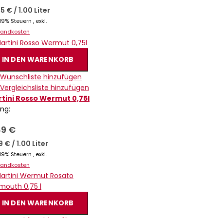
65 €
/
1.00 Liter
. 19% Steuern
,
exkl.
sandkosten
IN DEN WARENKORB
 Wunschliste hinzufügen
 Vergleichsliste hinzufügen
tini Rosso Wermut 0,75l
ing:
89 €
19 €
/
1.00 Liter
. 19% Steuern
,
exkl.
sandkosten
IN DEN WARENKORB