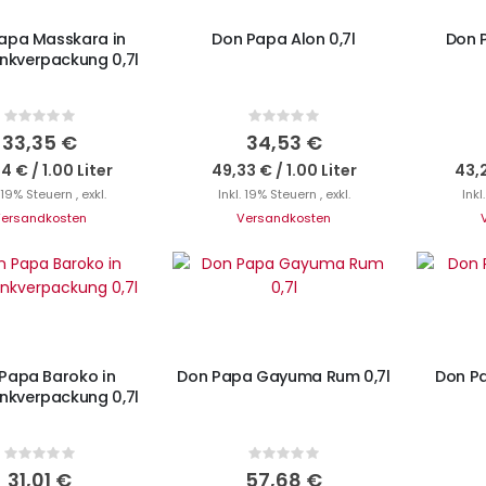
apa Masskara in
Don Papa Alon 0,7l
Don 
nkverpackung 0,7l
Rating:
Rating:
0%
0%
33,35 €
34,53 €
64 €
/
1.00 Liter
49,33 €
/
1.00 Liter
43,
. 19% Steuern
,
exkl.
Inkl. 19% Steuern
,
exkl.
Inkl
ersandkosten
Versandkosten
I
N DEN WARENKORB
IN DEN WARENKORB
Papa Baroko in
Don Papa Gayuma Rum 0,7l
Don Pa
nkverpackung 0,7l
Rating:
Rating:
0%
0%
31,01 €
57,68 €