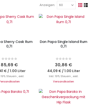
Anzeigen
Ansicht
Raster
Liste
als
N DEN WARENKORB
IN DEN WARENKORB
a Sherry Cask Rum
Don Papa Single Island Rum
0,7l
0,7l
Rating:
Rating:
0%
0%
85,69 €
30,86 €
41 €
/
1.00 Liter
44,09 €
/
1.00 Liter
. 19% Steuern
,
exkl.
Inkl. 19% Steuern
,
exkl.
Versandkosten
Versandkosten
N DEN WARENKORB
IN DEN WARENKORB