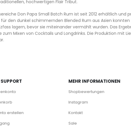
aditionellen, hochwertigen Flair Tribut.
sereiche Don Papa Small Batch Rum ist seit 2012 erhältlich und p
te für den dunkel schimmernden Blended Rum aus Asien konnten
zfass lagern, bevor sie miteinander vermählt wurden. Das Ergeb
e zum Mixen von Cocktails und Longdrinks. Die Produktion mit Li
r.
 SUPPORT
MEHR INFORMATIONEN
denkonto
Shopbewertungen
enkorb
Instagram
to erstellen
Kontakt
rgang
Sale