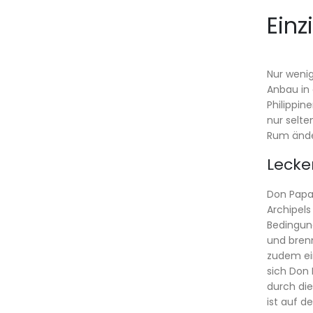
Einz
Nur wenig
Anbau in 
Philippin
nur selte
Rum ände
Lecke
Don Papa 
Archipels
Bedingun
und bren
zudem ei
sich Don 
durch die
ist auf d