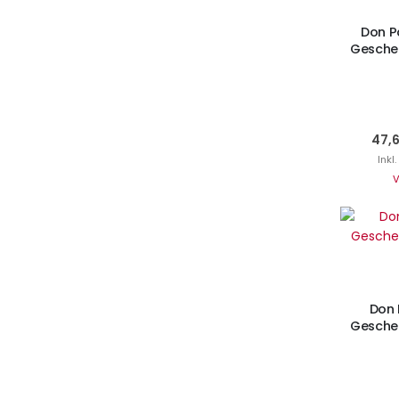
Don P
Gesche
47,
Inkl
V
I
Don 
Gesche