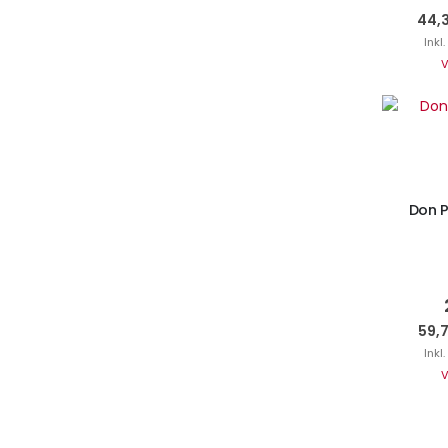
44,
Inkl
V
I
Don P
59,
Inkl
V