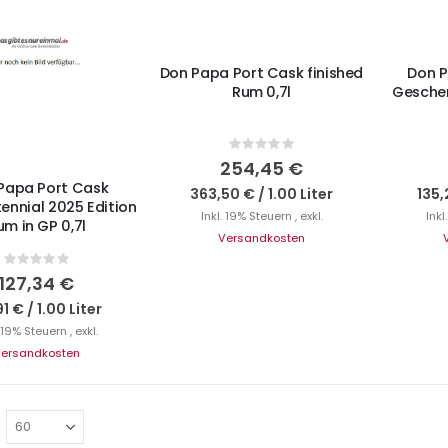
Don Papa Port Cask finished
Don P
Rum 0,7l
Gesche
N DEN WARENKORB
Rating:
0%
254,45 €
Papa Port Cask
363,50 €
/
1.00 Liter
135,
ennial 2025 Edition
Inkl. 19% Steuern
,
exkl.
Inkl
um in GP 0,7l
Versandkosten
Rating:
0%
127,34 €
91 €
/
1.00 Liter
. 19% Steuern
,
exkl.
ersandkosten