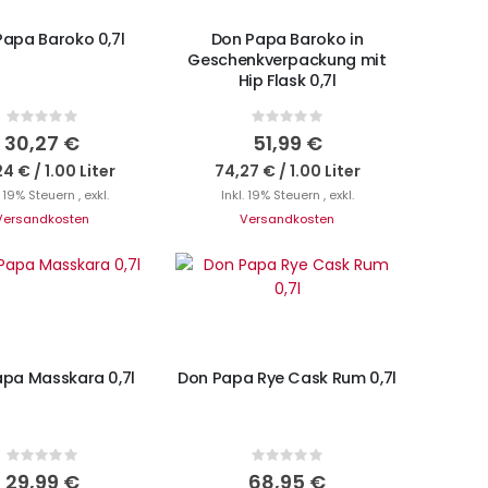
Papa Baroko 0,7l
Don Papa Baroko in
Geschenkverpackung mit
Hip Flask 0,7l
Rating:
Rating:
0%
0%
30,27 €
51,99 €
24 €
/
1.00 Liter
74,27 €
/
1.00 Liter
. 19% Steuern
,
exkl.
Inkl. 19% Steuern
,
exkl.
Versandkosten
Versandkosten
N DEN WARENKORB
IN DEN WARENKORB
pa Masskara 0,7l
Don Papa Rye Cask Rum 0,7l
Rating:
Rating:
0%
0%
29,99 €
68,95 €