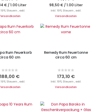
84 €
/
1.00 Liter
98,50 €
/
1.00 Liter
. 19% Steuern
,
exkl.
Inkl. 19% Steuern
,
exkl.
Versandkosten
Versandkosten
N DEN WARENKORB
IN DEN WARENKORB
pa Rum Feuerkorb
Remedy Rum Feuertonne
circa 60 cm
circa 60 cm
Rating:
Rating:
0%
0%
188,00 €
173,10 €
. 19% Steuern
,
exkl.
Inkl. 19% Steuern
,
exkl.
Versandkosten
Versandkosten
cht auf Lager