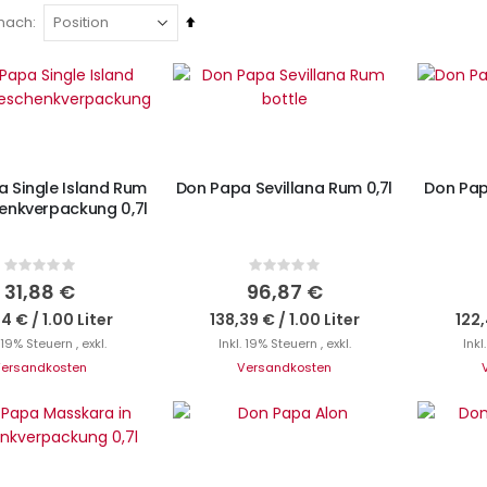
In
 nach
absteigender
Reihenfolge
N DEN WARENKORB
IN DEN WARENKORB
I
 Single Island Rum
Don Papa Sevillana Rum 0,7l
Don Pap
enkverpackung 0,7l
Rating:
Rating:
0%
0%
31,88 €
96,87 €
54 €
/
1.00 Liter
138,39 €
/
1.00 Liter
122,
. 19% Steuern
,
exkl.
Inkl. 19% Steuern
,
exkl.
Inkl
ersandkosten
Versandkosten
IN DEN WARENKORB
I
N DEN WARENKORB