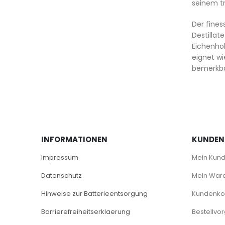
seinem tr
Der fines
Destilla
Eichenhol
eignet wi
bemerkba
INFORMATIONEN
KUNDEN
Impressum
Mein Kun
Datenschutz
Mein War
Hinweise zur Batterieentsorgung
Kundenkon
Barrierefreiheitserklaerung
Bestellvo