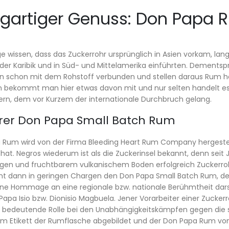
igartiger Genuss: Don Papa 
e wissen, dass das Zuckerrohr ursprünglich in Asien vorkam, la
der Karibik und in Süd- und Mittelamerika einführten. Dementsp
en schon mit dem Rohstoff verbunden und stellen daraus Rum her.
n bekommt man hier etwas davon mit und nur selten handelt es 
rn, dem vor Kurzem der internationale Durchbruch gelang.
rer Don Papa Small Batch Rum
Rum wird von der Firma Bleeding Heart Rum Company hergestellt,
 hat. Negros wiederum ist als die Zuckerinsel bekannt, denn seit
gen und fruchtbarem vulkanischem Boden erfolgreich Zuckerroh
nt dann in geringen Chargen den Don Papa Small Batch Rum, d
ne Hommage an eine regionale bzw. nationale Berühmtheit dars
Papa Isio bzw. Dionisio Magbuela. Jener Vorarbeiter einer Zucke
 bedeutende Rolle bei den Unabhängigkeitskämpfen gegen die sp
em Etikett der Rumflasche abgebildet und der Don Papa Rum von