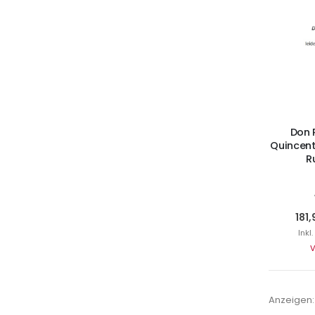
I
Don 
Quincent
R
181,
Inkl
V
Anzeigen