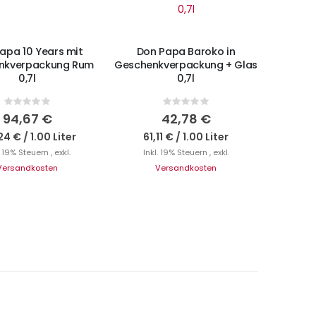
Nicht auf Lager
apa 10 Years mit
Don Papa Baroko in
nkverpackung Rum
Geschenkverpackung + Glas
0,7l
0,7l
Rating:
Rating:
0%
0%
94,67 €
42,78 €
24 €
/
1.00 Liter
61,11 €
/
1.00 Liter
. 19% Steuern
,
exkl.
Inkl. 19% Steuern
,
exkl.
Versandkosten
Versandkosten