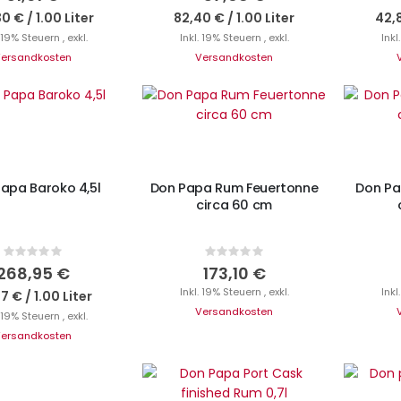
30 €
/
1.00 Liter
82,40 €
/
1.00 Liter
42,
. 19% Steuern
,
exkl.
Inkl. 19% Steuern
,
exkl.
Inkl
ersandkosten
Versandkosten
N DEN WARENKORB
IN DEN WARENKORB
I
apa Baroko 4,5l
Don Papa Rum Feuertonne
Don Pa
circa 60 cm
Rating:
Rating:
0%
0%
268,95 €
173,10 €
Inkl. 19% Steuern
,
exkl.
Inkl
77 €
/
1.00 Liter
Versandkosten
. 19% Steuern
,
exkl.
ersandkosten
Ni
Nicht auf Lager