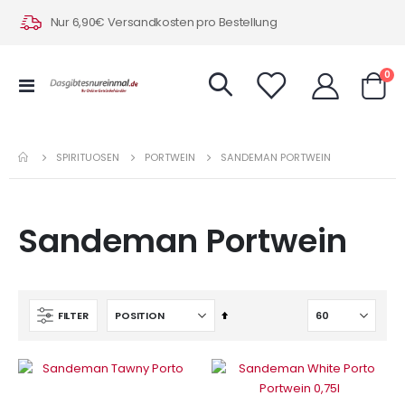
Nur 6,90€ Versandkosten pro Bestellung
Art
0
Navigation
Warenk
umschalten
SPIRITUOSEN
PORTWEIN
SANDEMAN PORTWEIN
Sandeman Portwein
In
FILTER
absteigender
Reihenfolge
IN DEN WARENKORB
IN DEN WARENKORB