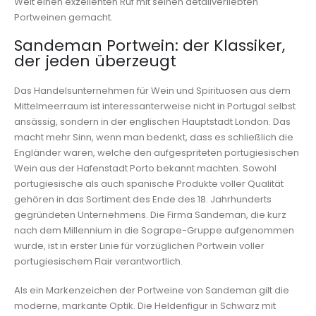
Welt einen exzellenten Ruf mit seinen detailverliebten
Portweinen gemacht.
Sandeman Portwein: der Klassiker,
der jeden überzeugt
Das Handelsunternehmen für Wein und Spirituosen aus dem
Mittelmeerraum ist interessanterweise nicht in Portugal selbst
ansässig, sondern in der englischen Hauptstadt London. Das
macht mehr Sinn, wenn man bedenkt, dass es schließlich die
Engländer waren, welche den aufgespriteten portugiesischen
Wein aus der Hafenstadt Porto bekannt machten. Sowohl
portugiesische als auch spanische Produkte voller Qualität
gehören in das Sortiment des Ende des 18. Jahrhunderts
gegründeten Unternehmens. Die Firma Sandeman, die kurz
nach dem Millennium in die Sogrape-Gruppe aufgenommen
wurde, ist in erster Linie für vorzüglichen Portwein voller
portugiesischem Flair verantwortlich.
Als ein Markenzeichen der Portweine von Sandeman gilt die
moderne, markante Optik. Die Heldenfigur in Schwarz mit