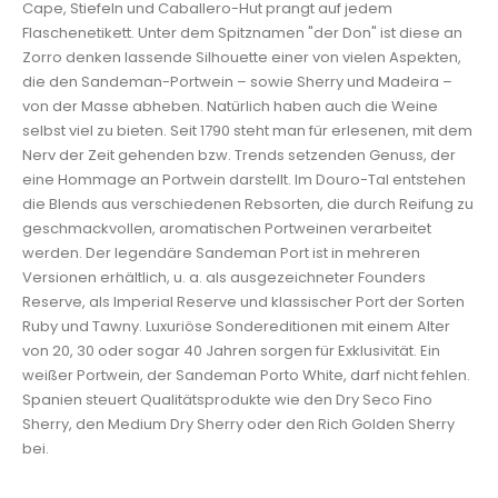
Cape, Stiefeln und Caballero-Hut prangt auf jedem
Flaschenetikett. Unter dem Spitznamen "der Don" ist diese an
Zorro denken lassende Silhouette einer von vielen Aspekten,
die den Sandeman-Portwein – sowie Sherry und Madeira –
von der Masse abheben. Natürlich haben auch die Weine
selbst viel zu bieten. Seit 1790 steht man für erlesenen, mit dem
Nerv der Zeit gehenden bzw. Trends setzenden Genuss, der
eine Hommage an Portwein darstellt. Im Douro-Tal entstehen
die Blends aus verschiedenen Rebsorten, die durch Reifung zu
geschmackvollen, aromatischen Portweinen verarbeitet
werden. Der legendäre Sandeman Port ist in mehreren
Versionen erhältlich, u. a. als ausgezeichneter Founders
Reserve, als Imperial Reserve und klassischer Port der Sorten
Ruby und Tawny. Luxuriöse Sondereditionen mit einem Alter
von 20, 30 oder sogar 40 Jahren sorgen für Exklusivität. Ein
weißer Portwein, der Sandeman Porto White, darf nicht fehlen.
Spanien steuert Qualitätsprodukte wie den Dry Seco Fino
Sherry, den Medium Dry Sherry oder den Rich Golden Sherry
bei.