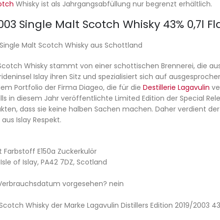
otch
Whisky ist als Jahrgangsabfüllung nur begrenzt erhältlich.
/2003 Single Malt Scotch Whisky 43% 0,7l F
3 Single Malt Scotch Whisky aus Schottland
alt Scotch Whisky stammt von einer schottischen Brennerei, die
ideninsel Islay ihren Sitz und spezialisiert sich auf ausgesproc
em Portfolio der Firma Diageo, die für die
Destillerie Lagavulin
ver
s in diesem Jahr veröffentlichte Limited Edition der Special Rel
ten, dass sie keine halben Sachen machen. Daher verdient der 
 aus Islay Respekt.
t Farbstoff E150a Zuckerkulör
, Isle of Islay, PA42 7DZ, Scotland
/ Verbrauchsdatum vorgesehen? nein