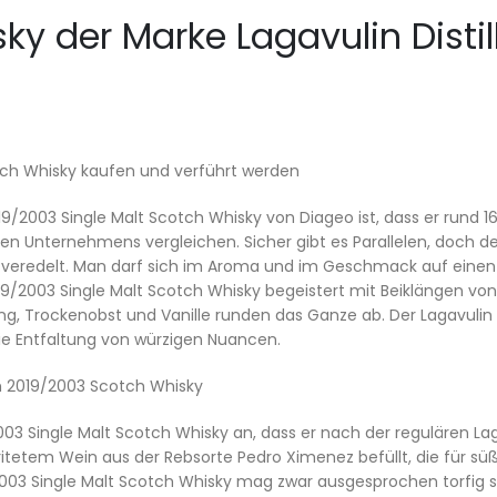
ky der Marke Lagavulin Distil
cotch Whisky kaufen und verführt werden
19/2003 Single Malt Scotch Whisky von Diageo ist, dass er rund 16
Unternehmens vergleichen. Sicher gibt es Parallelen, doch der L
ng veredelt. Man darf sich im Aroma und im Geschmack auf einen
 2019/2003 Single Malt Scotch Whisky begeistert mit Beiklängen vo
g, Trockenobst und Vanille runden das Ganze ab. Der Lagavulin Di
ie Entfaltung von würzigen Nuancen.
ion 2019/2003 Scotch Whisky
2003 Single Malt Scotch Whisky an, dass er nach der regulären L
itetem Wein aus der Rebsorte Pedro Ximenez befüllt, die für sü
9/2003 Single Malt Scotch Whisky mag zwar ausgesprochen torfig 