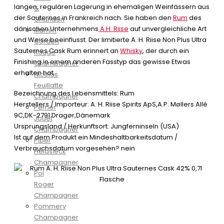
langen, regulären Lagerung in ehemaligen Weinfässern aus
&
der Sauternes in Frankreich nach. Sie haben den
Rum
des
Chandon
dänischen Unternehmens
A.H. Riise
auf unvergleichliche Art
Mumm
und Weise beeinflusst. Der limitierte A. H. Riise Non Plus Ultra
Cordon
Sauternes Cask Rum erinnert an
Whisky
, der durch ein
Rouge
Finishing in einem anderen Fasstyp das gewisse Etwas
Champagner
erhalten hat.
Nicolas
Feuillatte
Bezeichnung des Lebensmittels: Rum
Champagner
Herstellers / Importeur: A. H. Riise Spirits ApS,A.P. Møllers Allé
Perrier
9C,DK-2791 Dragør,Dänemark
Jouet
Ursprungsland / Herkunftsort: Jungferninseln (USA)
Champagner
Ist auf dem Produkt ein Mindeshaltbarkeitsdatum /
Piper
Verbrauchsdatum vorgesehen? nein
Heidsieck
Champagner
Pol
Roger
Champagner
Pommery
Champagner