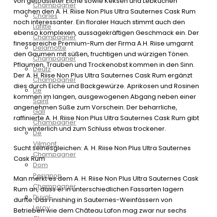
von getoasteter Eiche sowie Keksen und Lebkuchen
Champagner
machen den A. H. Riise Non Plus Ultra Sauternes Cask Rum
Charles
noch interessanter. Ein floraler Hauch stimmt auch den
Lafitte
ebenso komplexen, aussagekräftigen Geschmack ein. Der
Champagner
finessereiche Premium-Rum der Firma A.H. Riise umgarnt
Delamotte
den Gaumen mit süßen, fruchtigen und würzigen Tönen.
Champagner
Pflaumen, Trauben und Trockenobst kommen in den Sinn.
Deutz
Der A. H. Riise Non Plus Ultra Sauternes Cask Rum ergänzt
Champagner
dies durch Eiche und Backgewürze. Aprikosen und Rosinen
De
kommen im langen, ausgewogenen Abgang neben einer
Saint
angenehmen Süße zum Vorschein. Der beharrliche,
Gall
raffinierte A. H. Riise Non Plus Ultra Sauternes Cask Rum gibt
Champagner
sich winterlich und zum Schluss etwas trockener.
De
Vilmont
Sucht seinesgleichen: A. H. Riise Non Plus Ultra Sauternes
Champagner
Cask Rum
Dom
Perignon
Man merkt es dem A. H. Riise Non Plus Ultra Sauternes Cask
Champagner
Rum an, dass er in unterschiedlichen Fassarten lagern
Duval
durfte. Das Finishing in Sauternes-Weinfässern von
Leroy
Betrieben wie dem Château Lafon mag zwar nur sechs