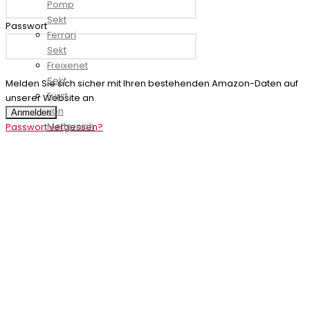
Pomp
Sekt
Passwort
Ferrari
Sekt
Freixenet
Sekt
Melden Sie sich sicher mit Ihren bestehenden Amazon-Daten auf
Fürst
unserer Website an.
von
Anmelden
Metternich
Passwort vergessen?
Sekt
Geldermann
Sekt
Gratien
&
Meyer
Crémant
Henkell
Sekt
Hoehl
Sekt
Jules