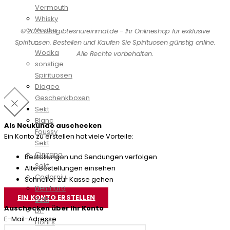
Vermouth
Whisky
Vodka
© 2025 dasgibtesnureinmal.de - Ihr Onlineshop für exklusive
-
Spirituosen. Bestellen und Kaufen Sie Spirituosen günstig online.
Wodka
Alle Rechte vorbehalten.
sonstige
Spirituosen
Diageo
Geschenkboxen
Sekt
Blanc
Als Neukunde auschecken
Foussy
Ein Konto zu erstellen hat viele Vorteile:
Sekt
Cinzano
Bestellungen und Sendungen verfolgen
Sekt
Alte Bestellungen einsehen
Codorniu
Schneller zur Kasse gehen
Deinhard
EIN KONTO ERSTELLEN
Sekt
Auschecken über Ihr Konto
Dr.
E-Mail-Adresse
Höhl's