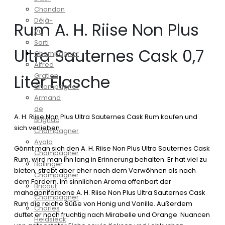
Chandon
Déjà-
Rum A. H. Riise Non Plus
Vu
Sarti
Ultra Sauternes Cask 0,7
Champagner
Alfred
Liter Flasche
Gratien
Champagner
Armand
de
A. H. Riise Non Plus Ultra Sauternes Cask Rum kaufen und
Brignac
sich verlieben
Champagner
Ayala
Gönnt man sich den A. H. Riise Non Plus Ultra Sauternes Cask
Champagner
Rum, wird man ihn lang in Erinnerung behalten. Er hat viel zu
Bollinger
bieten, strebt aber eher nach dem Verwöhnen als nach
Champagner
dem Fordern. Im sinnlichen Aroma offenbart der
Bricout
mahagonifarbene A. H. Riise Non Plus Ultra Sauternes Cask
Champagner
Rum die reiche Süße von Honig und Vanille. Außerdem
Charles
duftet er nach fruchtig nach Mirabelle und Orange. Nuancen
Heidsieck