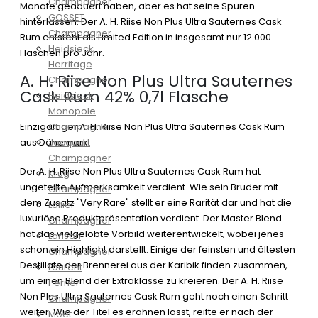
Champagner
Monate gedauert haben, aber es hat seine Spuren
GOSSET
hinterlassen. Der A. H. Riise Non Plus Ultra Sauternes Cask
Champagner
Rum entsteht als Limited Edition in insgesamt nur 12.000
Heidsieck
Flaschen pro Jahr.
Herritage
A. H. Riise Non Plus Ultra Sauternes
Champagner
Cask Rum 42% 0,7l Flasche
Heidsieck
Monopole
Champagner
Einzigartiger A. H. Riise Non Plus Ultra Sauternes Cask Rum
Jacquart
aus Dänemark
Champagner
Der A. H. Riise Non Plus Ultra Sauternes Cask Rum hat
Krug
ungeteilte Aufmerksamkeit verdient. Wie sein Bruder mit
Champagner
dem Zusatz "Very Rare" stellt er eine Rarität dar und hat die
Lallier
luxuriöse Produktpräsentation verdient. Der Master Blend
Champagner
hat das vielgelobte Vorbild weiterentwickelt, wobei jenes
Lanson
schon ein Highlight darstellt. Einige der feinsten und ältesten
Champagner
Destillate der Brennerei aus der Karibik finden zusammen,
Laurent
um einen Blend der Extraklasse zu kreieren. Der A. H. Riise
Perrier
Non Plus Ultra Sauternes Cask Rum geht noch einen Schritt
Champagner
weiter. Wie der Titel es erahnen lässt, reifte er nach der
Moët