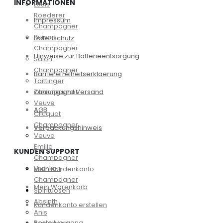
INFORMATIONEN
Louis
Roederer
Impressum
Champagner
Ruinart
Datenschutz
Champagner
Hinweise zur Batterieentsorgung
Salon
Champagner
Barrierefreiheitserklaerung
Taittinger
Zahlung und Versand
Champagner
Veuve
AGB
Clicquot
Champagner
Verpackungshinweis
Veuve
Emille
KUNDEN SUPPORT
Champagner
Vranken
Mein Kundenkonto
Champagner
Mein Warenkorb
Spirituosen
Absinth
Kundenkonto erstellen
Anis
Bestellvorgang