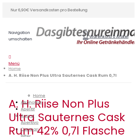
Nur 6,90€ Versandkosten pro Bestellung
Navigation
Warenkorb
0
Artikel
umschalten
Menü
Home
A. H. Riise Non Plus Ultra Sauternes Cask Rum 0,7l
Home
A. H. Riise Non Plus
Alkoholfrei
Aperitif
Ultra Sauternes Cask
Aperol
Aperitivo
Rum 42% 0,7l Flasche
Campari
Bitter