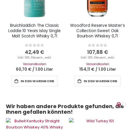
Bruichladdich The Classic
Woodford Reserve Master’s
Laddie 10 Years Islay Single
Collection Sweet Oak
Malt Scotch Whisky 0,7l
Bourbon Whiskey 0,7l
Rating:
Rating:
0%
0%
42,49 €
107,88 €
Inkl. 19% Steuern
,
exkl.
Inkl. 19% Steuern
,
exkl.
Versandkosten
Versandkosten
60,70 €
/
1.00 Liter
154,11 €
/
1.00 Liter
IN DEN WARENKORB
IN DEN WARENKORB
Wir haben andere Produkte gefunden, die
Ihnen gefallen könnten!