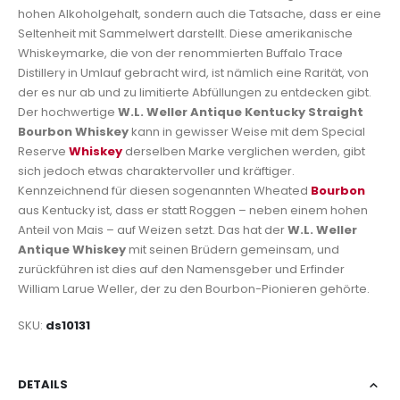
hohen Alkoholgehalt, sondern auch die Tatsache, dass er eine
Seltenheit mit Sammelwert darstellt. Diese amerikanische
Whiskeymarke, die von der renommierten Buffalo Trace
Distillery in Umlauf gebracht wird, ist nämlich eine Rarität, von
der es nur ab und zu limitierte Abfüllungen zu entdecken gibt.
Der hochwertige
W.L. Weller Antique Kentucky Straight
Bourbon Whiskey
kann in gewisser Weise mit dem Special
Reserve
Whiskey
derselben Marke verglichen werden, gibt
sich jedoch etwas charaktervoller und kräftiger.
Kennzeichnend für diesen sogenannten Wheated
Bourbon
aus Kentucky ist, dass er statt Roggen – neben einem hohen
Anteil von Mais – auf Weizen setzt. Das hat der
W.L. Weller
Antique Whiskey
mit seinen Brüdern gemeinsam, und
zurückführen ist dies auf den Namensgeber und Erfinder
William Larue Weller, der zu den Bourbon-Pionieren gehörte.
SKU
ds10131
DETAILS