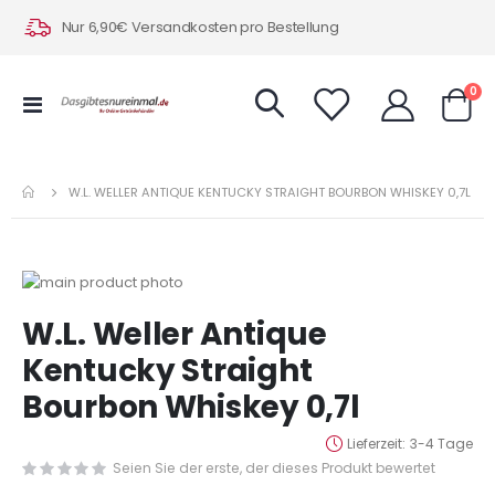
Nur 6,90€ Versandkosten pro Bestellung
Art
0
Navigation
Warenk
umschalten
W.L. WELLER ANTIQUE KENTUCKY STRAIGHT BOURBON WHISKEY 0,7L
Zum
Ende
Zum
W.L. Weller Antique
der
Anfang
Bildergalerie
der
Kentucky Straight
springen
Bildergalerie
Bourbon Whiskey 0,7l
springen
Lieferzeit
3-4 Tage
Seien Sie der erste, der dieses Produkt bewertet