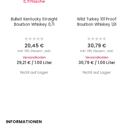
Bulleit Kentucky Straight
Wild Turkey 101 Proof
Bourbon Whiskey 0,7l
Bourbon Whiskey 1,0l
Rating:
Rating:
0%
0%
20,45 €
30,79 €
Inkl. 19% Steuern
,
exkl.
Inkl. 19% Steuern
,
exkl.
Versandkosten
Versandkosten
29,21 €
/
1.00 Liter
30,79 €
/
1.00 Liter
Nicht auf Lager
Nicht auf Lager
INFORMATIONEN