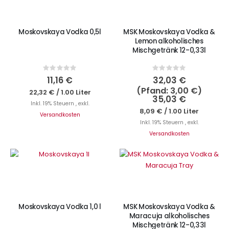
Moskovskaya Vodka 0,5l
MSK Moskovskaya Vodka &
Lemon alkoholisches
Mischgetränk 12-0,33l
Rating:
Rating:
0%
0%
11,16 €
32,03 €
3,00 €
22,32 €
/
1.00 Liter
35,03 €
Inkl. 19% Steuern
,
exkl.
8,09 €
/
1.00 Liter
Versandkosten
Inkl. 19% Steuern
,
exkl.
Versandkosten
IN DEN WARENKORB
IN DEN WARENKORB
Moskovskaya Vodka 1,0 l
MSK Moskovskaya Vodka &
Maracuja alkoholisches
Mischgetränk 12-0,33l