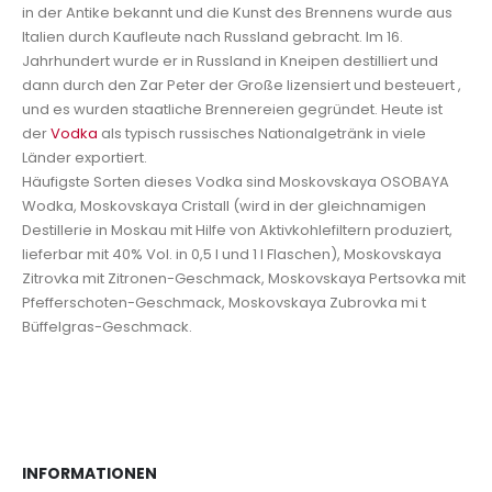
in der Antike bekannt und die Kunst des Brennens wurde aus
Italien durch Kaufleute nach Russland gebracht. Im 16.
Jahrhundert wurde er in Russland in Kneipen destilliert und
dann durch den Zar Peter der Große lizensiert und besteuert ,
und es wurden staatliche Brennereien gegründet. Heute ist
der
Vodka
als typisch russisches Nationalgetränk in viele
Länder exportiert.
Häufigste Sorten dieses Vodka sind Moskovskaya OSOBAYA
Wodka, Moskovskaya Cristall (wird in der gleichnamigen
Destillerie in Moskau mit Hilfe von Aktivkohlefiltern produziert,
lieferbar mit 40% Vol. in 0,5 l und 1 l Flaschen), Moskovskaya
Zitrovka mit Zitronen-Geschmack, Moskovskaya Pertsovka mit
Pfefferschoten-Geschmack, Moskovskaya Zubrovka mi t
Büffelgras-Geschmack.
INFORMATIONEN