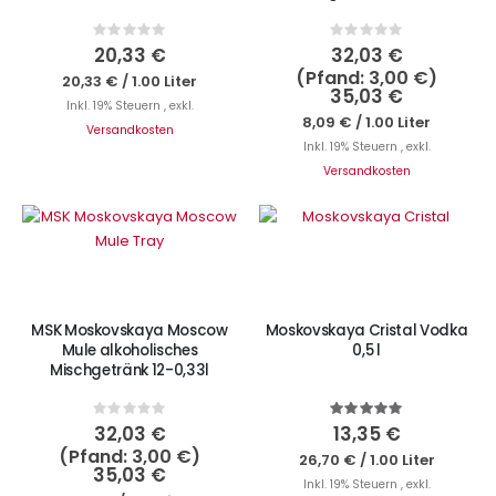
Rating:
Rating:
0%
0%
20,33 €
32,03 €
3,00 €
20,33 €
/
1.00 Liter
35,03 €
Inkl. 19% Steuern
,
exkl.
8,09 €
/
1.00 Liter
Versandkosten
Inkl. 19% Steuern
,
exkl.
Versandkosten
Nicht auf Lager
Nicht auf Lager
MSK Moskovskaya Moscow
Moskovskaya Cristal Vodka
Mule alkoholisches
0,5 l
Mischgetränk 12-0,33l
Rating:
Bewertung:
0%
100%
32,03 €
13,35 €
3,00 €
26,70 €
/
1.00 Liter
35,03 €
Inkl. 19% Steuern
,
exkl.