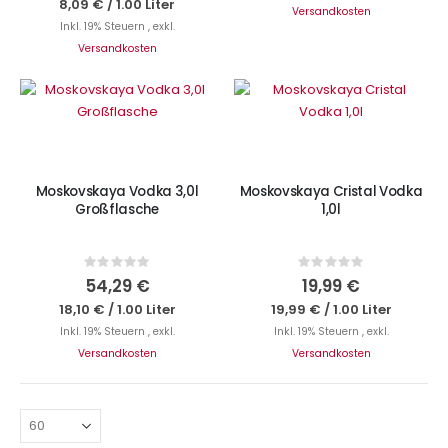
8,09 €
/
1.00 Liter
Versandkosten
Inkl. 19% Steuern
,
exkl.
Versandkosten
Nicht auf Lager
Nicht auf Lager
Moskovskaya Vodka 3,0l
Moskovskaya Cristal Vodka
Großflasche
1,0l
Rating:
Rating:
0%
0%
54,29 €
19,99 €
18,10 €
/
1.00 Liter
19,99 €
/
1.00 Liter
Inkl. 19% Steuern
,
exkl.
Inkl. 19% Steuern
,
exkl.
Versandkosten
Versandkosten