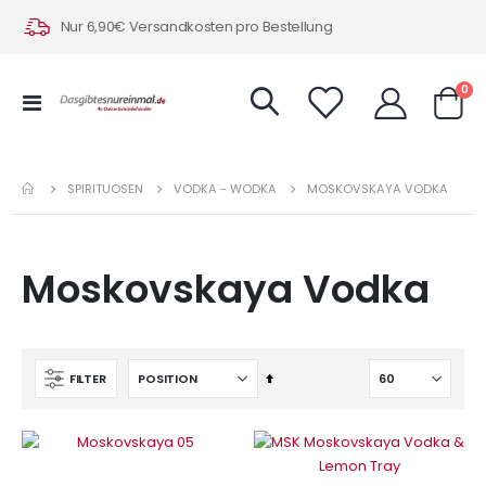
Nur 6,90€ Versandkosten pro Bestellung
Art
0
Navigation
Warenk
umschalten
SPIRITUOSEN
VODKA - WODKA
MOSKOVSKAYA VODKA
Moskovskaya Vodka
In
FILTER
absteigender
Reihenfolge
IN DEN WARENKORB
IN DEN WARENKORB