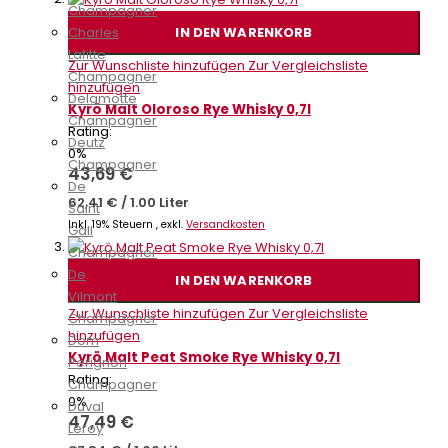
Champagner
IN DEN WARENKORB
Charles
Lafitte
Zur Wunschliste hinzufügen
Zur Vergleichsliste
Champagner
hinzufügen
Delamotte
Kyrö Malt Oloroso Rye Whisky 0,7l
Champagner
Rating:
Deutz
0%
Champagner
43,69 €
De
62,41 €
/
1.00 Liter
Saint
Inkl. 19% Steuern
,
exkl.
Versandkosten
Gall
Champagner
De
IN DEN WARENKORB
Vilmont
Zur Wunschliste hinzufügen
Zur Vergleichsliste
Champagner
hinzufügen
Dom
Kyrö Malt Peat Smoke Rye Whisky 0,7l
Perignon
Rating:
Champagner
0%
Duval
47,49 €
Leroy