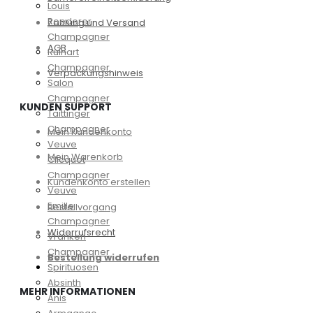
Louis
Roederer
Zahlung und Versand
Champagner
AGB
Ruinart
Champagner
Verpackungshinweis
Salon
Champagner
KUNDEN SUPPORT
Taittinger
Champagner
Mein Kundenkonto
Veuve
Mein Warenkorb
Clicquot
Champagner
Kundenkonto erstellen
Veuve
Emille
Bestellvorgang
Champagner
Widerrufsrecht
Vranken
Champagner
Bestellung widerrufen
Spirituosen
Absinth
MEHR INFORMATIONEN
Anis