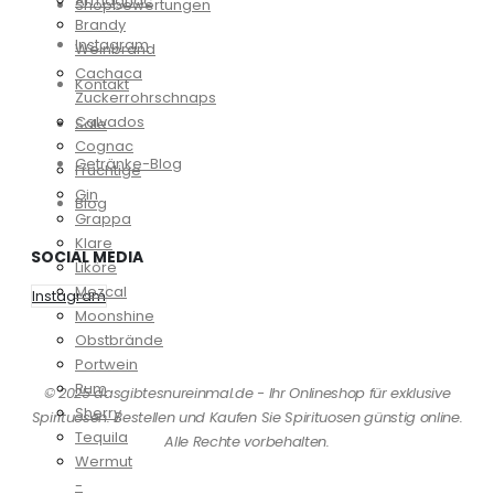
Armagnac
Shopbewertungen
Brandy
Instagram
Weinbrand
Cachaca
Kontakt
Zuckerrohrschnaps
Calvados
Sale
Cognac
Getränke-Blog
Fruchtige
Gin
Blog
Grappa
Klare
SOCIAL MEDIA
Liköre
Mezcal
Instagram
Moonshine
Obstbrände
Portwein
Rum
© 2025 dasgibtesnureinmal.de - Ihr Onlineshop für exklusive
Sherry
Spirituosen. Bestellen und Kaufen Sie Spirituosen günstig online.
Tequila
Alle Rechte vorbehalten.
Wermut
-