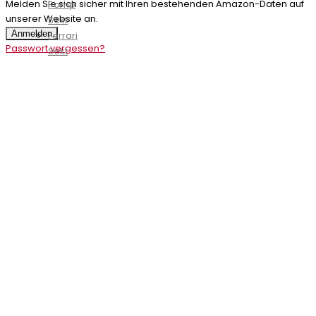
Melden Sie sich sicher mit Ihren bestehenden Amazon-Daten auf
Pomp
unserer Website an.
Sekt
Anmelden
Ferrari
Passwort vergessen?
Sekt
Freixenet
Sekt
Fürst
von
Metternich
Sekt
Geldermann
Sekt
Gratien
&
Meyer
Crémant
Henkell
Sekt
Hoehl
Sekt
Jules