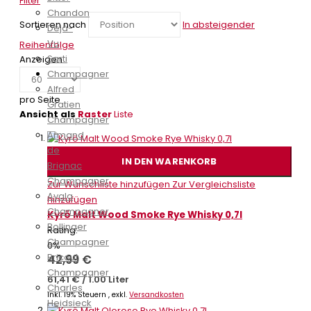
Filter
Chandon
Sortieren nach
In absteigender
Déjà-
Vu
Reihenfolge
Sarti
Anzeigen
Champagner
Alfred
pro Seite
Gratien
Ansicht als
Raster
Liste
Champagner
Armand
de
IN DEN WARENKORB
Brignac
Champagner
Zur Wunschliste hinzufügen
Zur Vergleichsliste
Ayala
hinzufügen
Champagner
Kyrö Malt Wood Smoke Rye Whisky 0,7l
Bollinger
Rating:
Champagner
0%
Bricout
42,99 €
Champagner
61,41 €
/
1.00 Liter
Charles
Inkl. 19% Steuern
,
exkl.
Versandkosten
Heidsieck