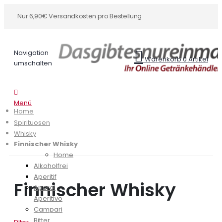
Nur 6,90€ Versandkosten pro Bestellung
Navigation
Warenkorb
0
Artikel
umschalten
Menü
Home
Spirituosen
Whisky
Finnischer Whisky
Home
Alkoholfrei
Aperitif
Finnischer Whisky
Aperol
Aperitivo
Campari
Bitter