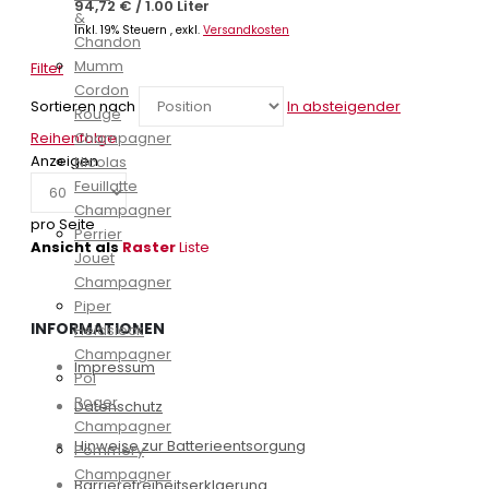
94,72 €
/
1.00 Liter
&
Inkl. 19% Steuern
,
exkl.
Versandkosten
Chandon
Mumm
Filter
Cordon
Sortieren nach
In absteigender
Rouge
Reihenfolge
Champagner
Anzeigen
Nicolas
Feuillatte
Champagner
pro Seite
Perrier
Ansicht als
Raster
Liste
Jouet
Champagner
Piper
INFORMATIONEN
Heidsieck
Champagner
Impressum
Pol
Roger
Datenschutz
Champagner
Hinweise zur Batterieentsorgung
Pommery
Champagner
Barrierefreiheitserklaerung