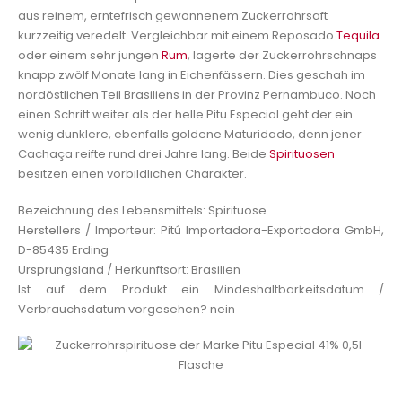
aus reinem, erntefrisch gewonnenem Zuckerrohrsaft
kurzzeitig veredelt. Vergleichbar mit einem Reposado
Tequila
oder einem sehr jungen
Rum
, lagerte der Zuckerrohrschnaps
knapp zwölf Monate lang in Eichenfässern. Dies geschah im
nordöstlichen Teil Brasiliens in der Provinz Pernambuco. Noch
einen Schritt weiter als der helle Pitu Especial geht der ein
wenig dunklere, ebenfalls goldene Maturidado, denn jener
Cachaça reifte rund drei Jahre lang. Beide
Spirituosen
besitzen einen vorbildlichen Charakter.
Bezeichnung des Lebensmittels: Spirituose
Herstellers / Importeur: Pitú Importadora-Exportadora GmbH,
D-85435 Erding
Ursprungsland / Herkunftsort: Brasilien
Ist auf dem Produkt ein Mindeshaltbarkeitsdatum /
Verbrauchsdatum vorgesehen? nein