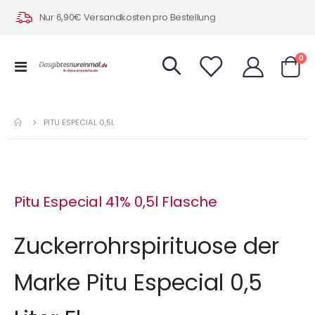
Nur 6,90€ Versandkosten pro Bestellung
Art
0
Navigation
Warenk
umschalten
PITU ESPECIAL 0,5L
Pitu Especial 41% 0,5l Flasche
Zuckerrohrspirituose der
Marke Pitu Especial 0,5