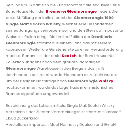
Seit Ende 2016 darf sich die Kundschaft auf die exklusive Serie
Bond House No. 1 der
Brennerei Glenmorangie
freuen. Die
erste Abfüllung der Kollektion ist der
Glenmorangie 1990
Single Malt Scotch Whisky
, welcher eine Besonderheit
seines Jahrgangs verkörpern soll und den Stein auf imposante
Weise ins Rollen bringt. Die Limited Edition der
Destillerie
Glenmorangie
stammt aus einem Jahr, das mit seinem
kapriziösen Wetter die Gerstenernte zu einer Herausforderung
machte. Benannt ist der erste
Scotch
der Bond House No. 1
Kollektion übrigens nach dem größten, damaligen
Glenmorangie
Warehouse in den Bergen, das im 19.
Jahrhundert konstruiert wurde. Nachdem es zu klein wurde,
um der riesigen Nachfrage nach
Glenmorangie
Whisky
nachzukommen, wurde das Lagerhaus in ein historisches
Brennereigebäude umgewandelt.
Bezeichnung des Lebensmittels: Single Malt Scotch Whisky
Verzeichnis der Zutaten Verarbeitungshilfsstoffe: mit Farbstoff
E150a Zuckerkulör
Herstellers / Importeur: Moet Hennessy Deutschland GmbH