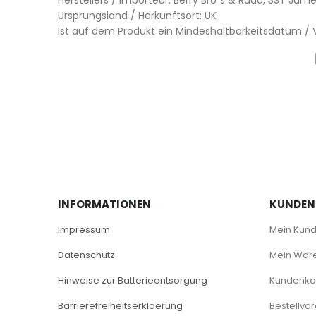
Herstellers / Importeur: Berry Bro´s & Rudd, 3ST Jam
Ursprungsland / Herkunftsort: UK
Ist auf dem Produkt ein Mindeshaltbarkeitsdatum 
INFORMATIONEN
KUNDEN
Impressum
Mein Kun
Datenschutz
Mein War
Hinweise zur Batterieentsorgung
Kundenkon
Barrierefreiheitserklaerung
Bestellvo