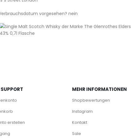
es´s Street London
/ Verbrauchsdatum vorgesehen? nein
 SUPPORT
MEHR INFORMATIONEN
denkonto
Shopbewertungen
enkorb
Instagram
to erstellen
Kontakt
rgang
Sale