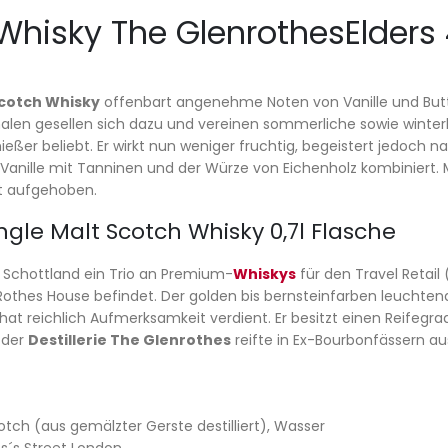
hisky The GlenrothesElders 43
Scotch Whisky
offenbart angenehme Noten von Vanille und Butte
alen gesellen sich dazu und vereinen sommerliche sowie winte
er beliebt. Er wirkt nun weniger fruchtig, begeistert jedoch na
e Vanille mit Tanninen und der Würze von Eichenholz kombiniert.
ut aufgehoben.
ngle Malt Scotch Whisky 0,7l Flasche
 Schottland ein Trio an Premium-
Whiskys
für den Travel Retail
 Rothes House befindet. Der golden bis bernsteinfarben leuchten
d hat reichlich Aufmerksamkeit verdient. Er besitzt einen Reifeg
der
Destillerie The Glenrothes
reifte in Ex-Bourbonfässern aus
otch (aus gemälzter Gerste destilliert), Wasser