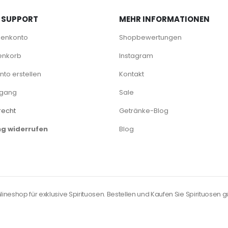
 SUPPORT
MEHR INFORMATIONEN
denkonto
Shopbewertungen
enkorb
Instagram
to erstellen
Kontakt
rgang
Sale
recht
Getränke-Blog
ng widerrufen
Blog
neshop für exklusive Spirituosen. Bestellen und Kaufen Sie Spirituosen gü