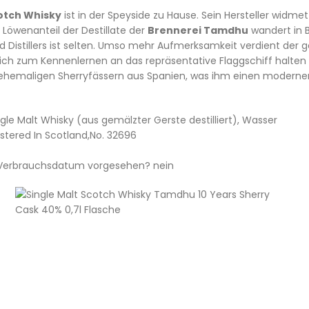
otch Whisky
ist in der Speyside zu Hause. Sein Hersteller widmet
Löwenanteil der Destillate der
Brennerei Tamdhu
wandert in 
 Distillers ist selten. Umso mehr Aufmerksamkeit verdient der 
 sich zum Kennenlernen an das repräsentative Flaggschiff halten
ehemaligen Sherryfässern aus Spanien, was ihm einen modernen 
ngle Malt Whisky (aus gemälzter Gerste destilliert), Wasser
gistered In Scotland,No. 32696
/ Verbrauchsdatum vorgesehen? nein