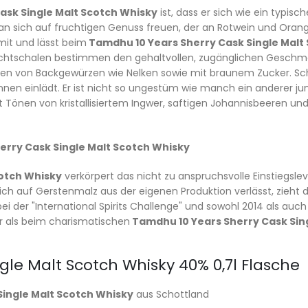
ask Single Malt Scotch Whisky
ist, dass er sich wie ein typisc
man sich auf fruchtigen Genuss freuen, der an Rotwein und Oran
it und lässt beim
Tamdhu 10 Years Sherry Cask Single Malt
chtschalen bestimmen den gehaltvollen, zugänglichen Geschm
gen von Backgewürzen wie Nelken sowie mit braunem Zucker. Sch
nen einlädt. Er ist nicht so ungestüm wie manch ein anderer j
 Tönen von kristallisiertem Ingwer, saftigen Johannisbeeren un
erry Cask Single Malt Scotch Whisky
cotch Whisky
verkörpert das nicht zu anspruchsvolle Einstiegsleve
sich auf Gerstenmalz aus der eigenen Produktion verlässt, zieht 
 der "International Spirits Challenge" und sowohl 2014 als auch 2
er als beim charismatischen
Tamdhu 10 Years Sherry Cask Sin
gle Malt Scotch Whisky 40% 0,7l Flasche
Single Malt Scotch Whisky
aus Schottland