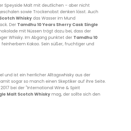
her Speyside Malt mit deutlichen – aber nicht
geschalen sowie Trockenobst denken lässt. Auch
 Scotch Whisky
das Wasser im Mund
ack. Der
Tamdhu 10 Years Sherry Cask Single
okolade mit Nüssen trägt dazu bei, dass der
unger Whisky. Im Abgang punktet der
Tamdhu 10
d feinherbem Kakao. Sein süßer, fruchtiger und
l und ist ein herrlicher Alltagswhisky aus der
damit sogar so manch einen Skeptiker auf ihre Seite.
017 bei der "International Wine & Spirit
gle Malt Scotch Whisky
mag, der sollte sich den