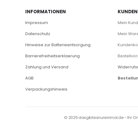
INFORMATIONEN
KUNDEN
Impressum
Mein Kun
Datenschutz
Mein War
Hinweise zur Batterieentsorgung
Kundenkon
Barrierefreiheitserklaerung
Bestellvo
Zahlung und Versand
Widerrufs
AGB
Bestellu
Verpackungshinweis
© 2025 dasgibtesnureinmal.de - Ihr Onli