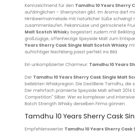
Kennzeichnend für den
Tamdhu 10 Years Sherry C
aufdringlichen – Sherrynoten gibt. Im Aroma darf 
Himbeermarmelade mit natürlicher Süße schwingt m
zusammenlaufen. Pekannüsse und getrocknete Fru
Malt Scotch Whisk
y begeistert zudem mit Beiklän
großzügige, offenherzige Speyside Malt zum Entspan
Years Sherry Cask Single Malt Scotch Whisky
mit
aufrichtiger Nachklang passt perfekt ins Bild.
Ein unkomplizierter Charmeur:
Tamdhu 10 Years Sh
Der
Tamdhu 10 Years Sherry Cask Single Malt S
beliebten Whiskyregion. Die Destillerie Tamdhu, die 
Der mehrfach prämierte Speyside Malt erhielt 2014 bei
Competition" Silber. Wer es komplexer und intensiv
Batch Strength Whisky derselben Firma gönnen.
Tamdhu 10 Years Sherry Cask Sin
Empfehlenswerter
Tamdhu 10 Years Sherry Cask 