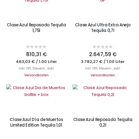
Clase Azul Reposado Tequila
Clase Azul Ultra Extra Anejo
1,75l
Tequila 0,7l
Rating:
Rating:
0%
0%
810,31 €
2.647,59 €
463,03 €
/
1.00 Liter
3.782,27 €
/
1.00 Liter
Inkl. 19% Steuern
,
exkl.
Inkl. 19% Steuern
,
exkl.
Versandkosten
Versandkosten
IN DEN WARENKORB
IN DEN WARENKORB
Clase Azul Día de Muertos
Clase Azul Reposado Tequila
Limited Edition Tequila 1,0l
0,2l