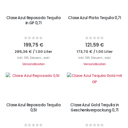
Clase Azul Reposado Tequila
Clase Azul Plata Tequila 0,7l
in GP 0,7l
Rating:
Rating:
0%
0%
199,75 €
121,59 €
285,36 €
/
1.00 Liter
173,70 €
/
1.00 Liter
Inkl. 19% Steuern
,
exkl.
Inkl. 19% Steuern
,
exkl.
Versandkosten
Versandkosten
IN DEN WARENKORB
IN DEN WARENKORB
Clase Azul Reposado Tequila
Clase Azul Gold Tequila in
0,5l
Geschenkverpackung 0,7l
Rating:
Rating: