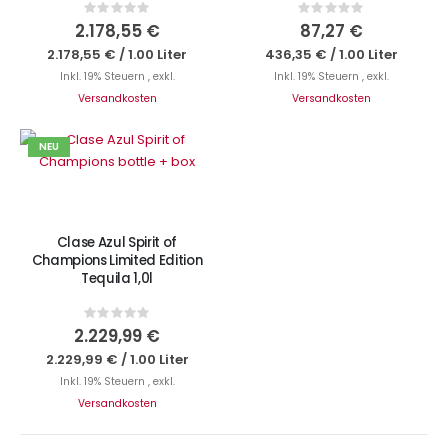
Rating:
Rating:
0%
0%
2.178,55 €
87,27 €
2.178,55 €
/
1.00 Liter
436,35 €
/
1.00 Liter
Inkl. 19% Steuern
,
exkl.
Inkl. 19% Steuern
,
exkl.
Versandkosten
Versandkosten
NEU
IN DEN WARENKORB
Clase Azul Spirit of
Champions Limited Edition
Tequila 1,0l
Rating:
0%
2.229,99 €
2.229,99 €
/
1.00 Liter
Inkl. 19% Steuern
,
exkl.
Versandkosten