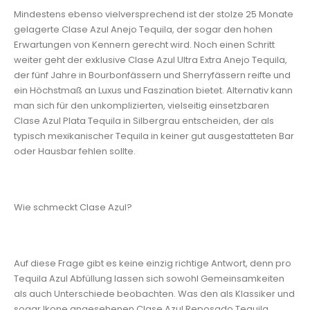
Mindestens ebenso vielversprechend ist der stolze 25 Monate
gelagerte Clase Azul Anejo Tequila, der sogar den hohen
Erwartungen von Kennern gerecht wird. Noch einen Schritt
weiter geht der exklusive Clase Azul Ultra Extra Anejo Tequila,
der fünf Jahre in Bourbonfässern und Sherryfässern reifte und
ein Höchstmaß an Luxus und Faszination bietet. Alternativ kann
man sich für den unkomplizierten, vielseitig einsetzbaren
Clase Azul Plata Tequila in Silbergrau entscheiden, der als
typisch mexikanischer Tequila in keiner gut ausgestatteten Bar
oder Hausbar fehlen sollte.
Wie schmeckt Clase Azul?
Auf diese Frage gibt es keine einzig richtige Antwort, denn pro
Tequila Azul Abfüllung lassen sich sowohl Gemeinsamkeiten
als auch Unterschiede beobachten. Was den als Klassiker und
sogar Ikone angesehenen Clase Azul Reposado Tequila