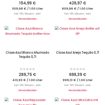
0%
0%
154,99 €
426,97 €
309,98 €
/
1.00 Liter
609,96 €
/
1.00 Liter
Inkl. 19% Steuern
,
exkl.
Inkl. 19% Steuern
,
exkl.
Versandkosten
Versandkosten
IN DEN WARENKORB
IN DEN WARENKORB
Clase Azul Blanco Ahumado
Clase Azul Anejo Tequila 0,7l
Tequila 0,7l
Rating:
Rating:
0%
0%
289,75 €
699,39 €
413,93 €
/
1.00 Liter
999,13 €
/
1.00 Liter
Inkl. 19% Steuern
,
exkl.
Inkl. 19% Steuern
,
exkl.
Versandkosten
Versandkosten
IN DEN WARENKORB
IN DEN WARENKORB