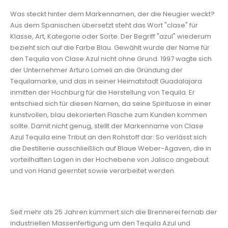
Was steckt hinter dem Markennamen, der die Neugier weckt?
Aus dem Spanischen übersetzt steht das Wort "clase" für
Klasse, Art, Kategorie oder Sorte. Der Begriff "azul" wiederum
bezieht sich auf die Farbe Blau. Gewählt wurde der Name für
den Tequila von Clase Azul nicht ohne Grund. 1997 wagte sich
der Unternehmer Arturo Lomeli an die Gründung der
Tequilamarke, und das in seiner Heimatstadt Guadalajara
inmitten der Hochburg für die Herstellung von Tequila. Er
entschied sich für diesen Namen, da seine Spirituose in einer
kunstvollen, blau dekorierten Flasche zum Kunden kommen
sollte. Damit nicht genug, stellt der Markenname von Clase
Azul Tequila eine Tribut an den Rohstoff dar: So verlässt sich
die Destillerie ausschließlich auf Blaue Weber-Agaven, die in
vorteilhaften Lagen in der Hochebene von Jalisco angebaut
und von Hand geerntet sowie verarbeitet werden.
Seit mehr als 25 Jahren kümmert sich die Brennerei fernab der
industriellen Massenfertigung um den Tequila Azul und