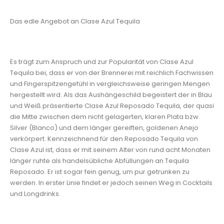
Das edle Angebot an Clase Azul Tequila
Es trägt zum Anspruch und zur Popularität von Clase Azul
Tequila bei, dass er von der Brennerei mit reichlich Fachwissen
und Fingerspitzengefühl in vergleichsweise geringen Mengen
hergestellt wird. Als das Aushängeschild begeistert der in Blau
und Weiß präsentierte Clase Azul Reposado Tequila, der quasi
die Mitte zwischen dem nicht gelagerten, klaren Plata bzw.
Silver (Blanco) und dem länger gereiften, goldenen Anejo
verkörpert. Kennzeichnend für den Reposado Tequila von
Clase Azul ist, dass er mit seinem Alter von rund acht Monaten
länger ruhte als handelsübliche Abfüllungen an Tequila
Reposado. Er ist sogar fein genug, um pur getrunken zu
werden. In erster Linie findet er jedoch seinen Weg in Cocktails
und Longdrinks.