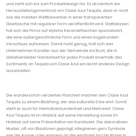
und zieht sich bis zum Produktdesign hin. Es ist nämlich ein
Herausstellungsmerkmal von Clase Azul Tequila, dass er nicht
wie die meisten Wettbewerber in einer transparenten
Glasflasche mit regulärer Form veröffentlicht wird. Stattdessen
hat sich die Firma auf stylishe Keramikflaschen spezialisiert,
die eine außergewöhnliche Form und einen kugelrunden
Verschluss aufweisen. Damit nicht genug, holt sich das
Unternehmen Künstler aus der Gemeinde ins Boot, die in
detailverliebter Handarbeit für jedes Produkt innerhalb des
Sortiments an Tequila von Clase Azul ein leicht anderes Design
ausarbeiten.
Die wunderschön verzierten Flaschen machen den Clase Azul
Tequila zu einem Blickfang, der das kulturelle Erbe ehrt. Somit
steht er auch für Heimatverbundenheit und Mehrwert. Clase
Azul Tequila ist im Hinblick auf seine Herstellung sowie im
Hinblick auf seine Präsentation ein Kunstwerk. Die dekorativen
Muster, oft von Blautönen geprägt, integrieren gern Symbole
wie die Agave oder erinnern an die einstigen Hochkulturen in