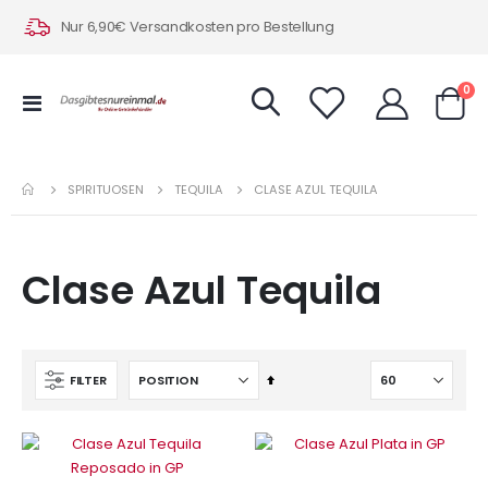
Nur 6,90€ Versandkosten pro Bestellung
Art
0
Navigation
Warenk
umschalten
SPIRITUOSEN
TEQUILA
CLASE AZUL TEQUILA
Clase Azul Tequila
In
FILTER
absteigender
Reihenfolge
IN DEN WARENKORB
IN DEN WARENKORB