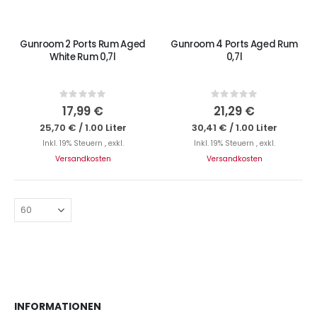
Gunroom 2 Ports Rum Aged
Gunroom 4 Ports Aged Rum
White Rum 0,7l
0,7l
Rating:
Rating:
0%
0%
17,99 €
21,29 €
25,70 €
/
1.00 Liter
30,41 €
/
1.00 Liter
Inkl. 19% Steuern
,
exkl.
Inkl. 19% Steuern
,
exkl.
Versandkosten
Versandkosten
INFORMATIONEN