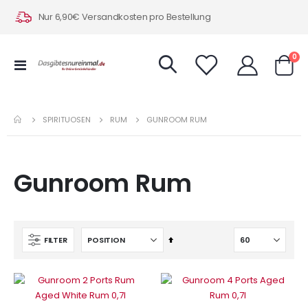
Nur 6,90€ Versandkosten pro Bestellung
Art
0
Navigation
Warenk
umschalten
SPIRITUOSEN
RUM
GUNROOM RUM
Gunroom Rum
In
FILTER
absteigender
Reihenfolge
Nicht auf Lager
Nicht auf Lager