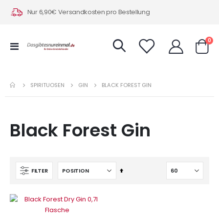
Nur 6,90€ Versandkosten pro Bestellung
Art
0
Navigation
Warenk
umschalten
SPIRITUOSEN
GIN
BLACK FOREST GIN
Black Forest Gin
In
FILTER
absteigender
Reihenfolge
IN DEN WARENKORB