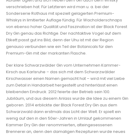
Abfüller agiert und sich neben dem Gin auch dem Whisky
verschrieben hat. Für Letzteren wird man u. a. bei der
Sonderserie Rothaus mit speziell gelagerten Premium-
Whiskys in limitierter Auflage fündig. Für Wacholderschnaps
von ebenso hoher Qualität und Faszination ist der Black Forest
Dry Gin genau das Richtige. Der nachtaktive Vogel auf dem
Etikett passt gut ins Bild, denn der Uhu ist mit der Region
genauso verbunden wie ein Teil der Botanicals für den
Premium-Gin mit der markanten Flasche.
Der klare Schwarzwälder Gin vom Unternehmen Kammer-
Kirsch aus Karlsruhe – das sich mit dem Schwarzwälder
Kirschwasser einen Namen gemacht hat – wird mit viel Liebe
zum Detail in Handarbeit hergestellt und hinterlässt einen
bleibenden Eindruck. 2012 feierte der Betrieb sein 100.
Jubiläum, und aus diesem Anlass wurde die Idee zu einem Gin
geboren. 2014 erblickte der Black Forest Dry Gin aus dem
Schwarzwald dann erstmals das Licht der Welt. Er spielt ein
wenig auf den in den 50er-Jahren in Umlauf gekommenen
Kammer Dry Gin der renommierten, alteingesessenen
Brennerei an, denn den damaligen Rezepturen wurde neues