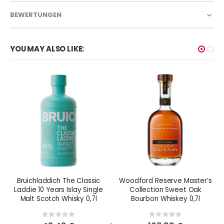
BEWERTUNGEN
YOU MAY ALSO LIKE:
Bruichladdich The Classic
Woodford Reserve Master’s
Laddie 10 Years Islay Single
Collection Sweet Oak
Malt Scotch Whisky 0,7l
Bourbon Whiskey 0,7l
Rating:
Rating:
0%
0%