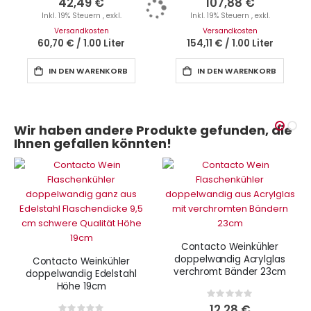
42,49 €
107,88 €
Inkl. 19% Steuern
,
exkl.
Inkl. 19% Steuern
,
exkl.
Versandkosten
Versandkosten
60,70 €
/
1.00 Liter
154,11 €
/
1.00 Liter
IN DEN WARENKORB
IN DEN WARENKORB
Wir haben andere Produkte gefunden, die
Ihnen gefallen könnten!
Contacto Weinkühler
doppelwandig Acrylglas
Contacto Weinkühler
verchromt Bänder 23cm
doppelwandig Edelstahl
Höhe 19cm
Rating:
0%
12,28 €
Rating: