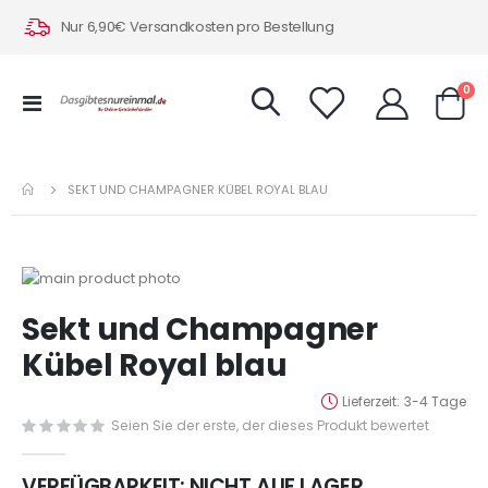
Nur 6,90€ Versandkosten pro Bestellung
Art
0
Navigation
Warenk
umschalten
SEKT UND CHAMPAGNER KÜBEL ROYAL BLAU
Zum
Ende
Zum
Sekt und Champagner
der
Anfang
Bildergalerie
der
Kübel Royal blau
springen
Bildergalerie
springen
Lieferzeit
3-4 Tage
Seien Sie der erste, der dieses Produkt bewertet
VERFÜGBARKEIT:
NICHT AUF LAGER