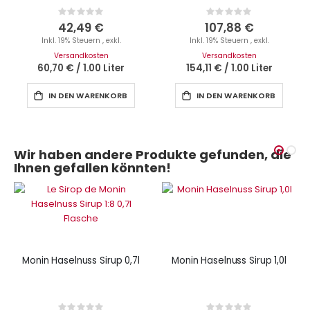
Rating:
Rating:
0%
0%
42,49 €
107,88 €
Inkl. 19% Steuern
,
exkl.
Inkl. 19% Steuern
,
exkl.
Versandkosten
Versandkosten
60,70 €
/
1.00 Liter
154,11 €
/
1.00 Liter
IN DEN WARENKORB
IN DEN WARENKORB
Wir haben andere Produkte gefunden, die
Ihnen gefallen könnten!
Monin Haselnuss Sirup 0,7l
Monin Haselnuss Sirup 1,0l
Rating:
Rating: