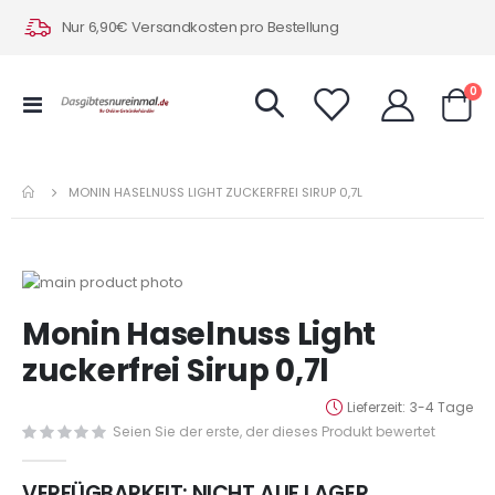
Nur 6,90€ Versandkosten pro Bestellung
Art
0
Navigation
Warenk
umschalten
MONIN HASELNUSS LIGHT ZUCKERFREI SIRUP 0,7L
Zum
Ende
Zum
Monin Haselnuss Light
der
Anfang
Bildergalerie
der
zuckerfrei Sirup 0,7l
springen
Bildergalerie
springen
Lieferzeit
3-4 Tage
Seien Sie der erste, der dieses Produkt bewertet
VERFÜGBARKEIT:
NICHT AUF LAGER