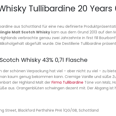
hisky Tullibardine 20 Years 0
ibardine aus Schottland für eine neu definierte Produktpräsentat
 Single Malt Scotch Whisky
kam aus dem Grund 2013 auf den Ma
ighlands verbrachte genau zwei Jahrzehnte in first fill Bourbo
koholgehalt abgefüllt wurde. Die Destillerie Tullibardine präsen
 Scotch Whisky 43% 0,7l Flasche
 in der schönen Verpackung hat viel – aber nicht zu viel – zu bi
man kaum genug bekommen kann. Cremige Vanille und süße Zuc
nbart der Highland Malt der
Firma Tullibardine
Töne von Malz, Ho
Süße aus. Orangenblüten schwingen dezent mit. Der Abgang ist her
irling Street, Blackford Perthshire PH4 1QG/GB, Schottland