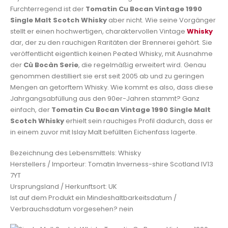
Furchterregend ist der
Tomatin Cu Bocan Vintage 1990
Single Malt Scotch Whisky
aber nicht. Wie seine Vorgänger
stellt er einen hochwertigen, charaktervollen Vintage
Whisky
dar, der zu den rauchigen Raritäten der Brennerei gehört. Sie
veröffentlicht eigentlich keinen Peated Whisky, mit Ausnahme
der
Cù Bocàn Serie
, die regelmäßig erweitert wird. Genau
genommen destilliert sie erst seit 2005 ab und zu geringen
Mengen an getorftem Whisky. Wie kommt es also, dass diese
Jahrgangsabfüllung aus den 90er-Jahren stammt? Ganz
einfach, der
Tomatin Cu Bocan Vintage 1990 Single Malt
Scotch Whisky
erhielt sein rauchiges Profil dadurch, dass er
in einem zuvor mit Islay Malt befüllten Eichenfass lagerte.
Bezeichnung des Lebensmittels: Whisky
Herstellers / Importeur: Tomatin Inverness-shire Scotland IV13
7YT
Ursprungsland / Herkunftsort: UK
Ist auf dem Produkt ein Mindeshaltbarkeitsdatum /
Verbrauchsdatum vorgesehen? nein