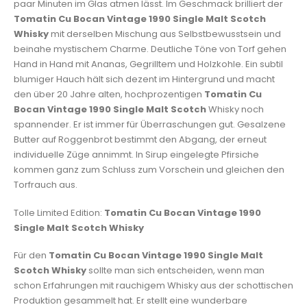
paar Minuten im Glas atmen lässt. Im Geschmack brilliert der
Tomatin Cu Bocan Vintage 1990 Single Malt Scotch
Whisky
mit derselben Mischung aus Selbstbewusstsein und
beinahe mystischem Charme. Deutliche Töne von Torf gehen
Hand in Hand mit Ananas, Gegrilltem und Holzkohle. Ein subtil
blumiger Hauch hält sich dezent im Hintergrund und macht
den über 20 Jahre alten, hochprozentigen
Tomatin Cu
Bocan Vintage 1990 Single Malt Scotch
Whisky noch
spannender. Er ist immer für Überraschungen gut. Gesalzene
Butter auf Roggenbrot bestimmt den Abgang, der erneut
individuelle Züge annimmt. In Sirup eingelegte Pfirsiche
kommen ganz zum Schluss zum Vorschein und gleichen den
Torfrauch aus.
Tolle Limited Edition:
Tomatin Cu Bocan Vintage 1990
Single Malt Scotch Whisky
Für den
Tomatin Cu Bocan Vintage 1990 Single Malt
Scotch Whisky
sollte man sich entscheiden, wenn man
schon Erfahrungen mit rauchigem Whisky aus der schottischen
Produktion gesammelt hat. Er stellt eine wunderbare