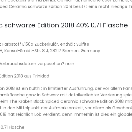
von Cocktails wie Tiki Drinks. Ob Mai Tai, Hurricane oder Zombie,
ed Ceramic schwarze Edition 2018 besitzt eine recht niedrige Tr
schwarze Edition 2018 40% 0,7l Flasche
 Farbstoff E150a Zuckerkulör, enthält Sulfite
bH, Konsul-Smidt-Str. 8 J, 28217 Bremen, Germany
/ Verbrauchsdatum vorgesehen? nein
dition 2018 aus Trinidad
n 2018 ist ein Kulthit in limitierter Ausführung, der vor allem
mikflasche ganz in Schwarz mit detailverliebter Verzierung spie
 The Kraken Black Spiced Ceramic schwarze Edition 2018 mit,
fort in den Mittelpunkt der Aufmerksamkeit, vor allem als Geschen
8 hat reichlich Lob verdient, denn immerhin ist dies ein globaler