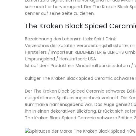
Edition 2018 eignet sich hervorragend für das Mixen 
schmeckt er hervorragend. Der The Kraken Black Spic
Kenner auf seine Seite zu ziehen.
The Kraken Black Spiced Ceramic 
Bezeichnung des Lebensmittels: Spirit Drink
Verzeichnis der Zutaten Verarbeitungshilfsstoffe: mit
Herstellers / Importeur: REIDEMEISTER & ULRICHS Gm
Ursprungsland / Herkunftsort: USA
Ist auf dem Produkt ein Mindeshaltbarkeitsdatum 
Kultiger The Kraken Black Spiced Ceramic schwarze E
Der The Kraken Black Spiced Ceramic schwarze Editio
ausgefallenen Spirituosengeschenk verlockt. Die Kera
Rummarke namensgebend war. Das Auge genießt beim
ihn in einen dekorativen Blickfang. Er rückt sich so
The Kraken Black Spiced Ceramic schwarze Edition 201