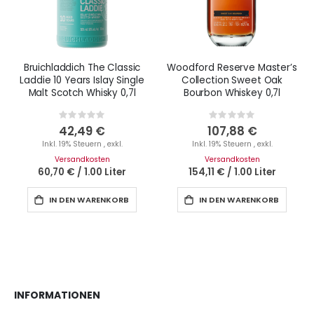
Bruichladdich The Classic
Woodford Reserve Master’s
Laddie 10 Years Islay Single
Collection Sweet Oak
Malt Scotch Whisky 0,7l
Bourbon Whiskey 0,7l
Rating:
Rating:
0%
0%
42,49 €
107,88 €
Inkl. 19% Steuern
,
exkl.
Inkl. 19% Steuern
,
exkl.
Versandkosten
Versandkosten
60,70 €
/
1.00 Liter
154,11 €
/
1.00 Liter
IN DEN WARENKORB
IN DEN WARENKORB
INFORMATIONEN