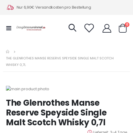
Nur 6,90€ Versandkosten pro Bestellung
Art
0
Navigation
Warenk
umschalten
THE GLENROTHES MANSE RESERVE SPEYSIDE SINGLE MALT SCOTCH
WHISKY 0,7L
Zum
Ende
Zum
The Glenrothes Manse
der
Anfang
Bildergalerie
der
Reserve Speyside Single
springen
Bildergalerie
Malt Scotch Whisky 0,7l
springen
Lieferzeit
3-4 Tage