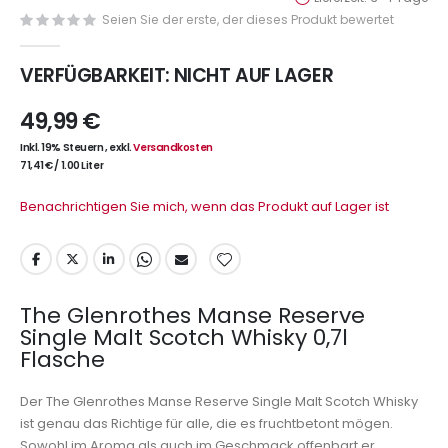
Seien Sie der erste, der dieses Produkt bewertet
VERFÜGBARKEIT:
NICHT AUF LAGER
49,99 €
Inkl. 19% Steuern
,
exkl.
Versandkosten
71,41 €
/
1.00 Liter
Benachrichtigen Sie mich, wenn das Produkt auf Lager ist
The Glenrothes Manse Reserve
Single Malt Scotch Whisky 0,7l
Flasche
Der The Glenrothes Manse Reserve Single Malt Scotch Whisky
ist genau das Richtige für alle, die es fruchtbetont mögen.
Sowohl im Aroma als auch im Geschmack offenbart er