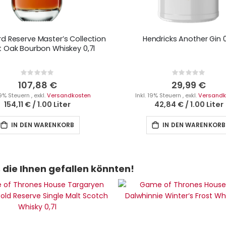
 Reserve Master’s Collection
Hendricks Another Gin 0
 Oak Bourbon Whiskey 0,7l
Rating:
Rating:
0%
0%
107,88 €
29,99 €
 19% Steuern
,
exkl.
Versandkosten
Inkl. 19% Steuern
,
exkl.
Versandk
154,11 €
/
1.00 Liter
42,84 €
/
1.00 Liter
IN DEN WARENKORB
IN DEN WARENKORB
die Ihnen gefallen könnten!