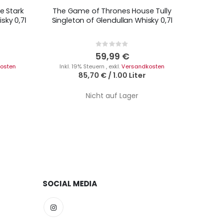
e Stark
The Game of Thrones House Tully
sky 0,7l
Singleton of Glendullan Whisky 0,7l
Rating:
0%
59,99 €
osten
Inkl. 19% Steuern
,
exkl.
Versandkosten
85,70 €
/
1.00 Liter
Nicht auf Lager
SOCIAL MEDIA