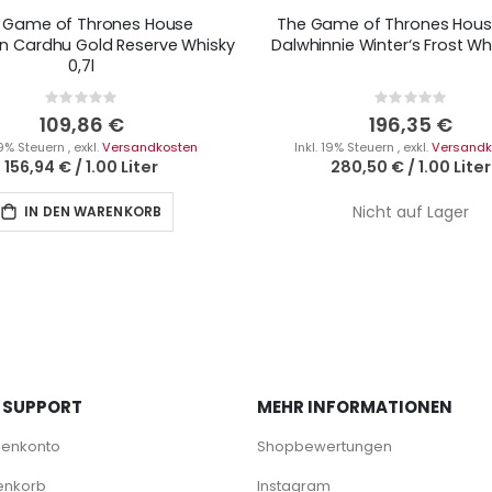
 Game of Thrones House
The Game of Thrones Hous
n Cardhu Gold Reserve Whisky
Dalwhinnie Winter‘s Frost Whi
0,7l
Rating:
Rating:
0%
0%
109,86 €
196,35 €
 19% Steuern
,
exkl.
Versandkosten
Inkl. 19% Steuern
,
exkl.
Versandk
156,94 €
/
1.00 Liter
280,50 €
/
1.00 Liter
Nicht auf Lager
IN DEN WARENKORB
 SUPPORT
MEHR INFORMATIONEN
denkonto
Shopbewertungen
enkorb
Instagram