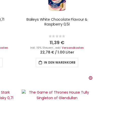
,7l
Baileys White Chocolate Flavour &
Raspberry 0,5l
Rating:
0%
11,39 €
osten
Inkl. 19% Steuern
,
exkl.
Versandkosten
22,78 €
/
1.00 Liter
IN DEN WARENKORB