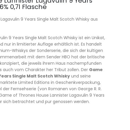
Lannister Lagavulin 9 Years
6% 0,7l Flasche
 Lagavulin 9 Years Single Malt Scotch Whisky aus
in 9 Years Single Malt Scotch Whisky ist ein Unikat,
ur in limitierter Auflage erhältlich ist. Es handelt
ium-Whiskys der Sonderserie, die sich der kultigen
sammenarbeit mit dem Sender HBO hat der britische
konzipiert, die jeweils ihrem Haus nachempfunden
s auch vom Charakter her Tribut zollen. Der
Game
Years Single Malt Scotch Whisky
und seine
ermarktete Limited Editions in Geschenkverpackung,
el der Fernsehserie (von Romanen von George R. R.
er Game of Thrones House Lannister Lagavulin 9 Years
 für sich betrachtet und pur genossen werden.