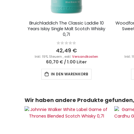
Bruichladdich The Classic Laddie 10
Woodford
Years Islay Single Malt Scotch Whisky
Sweet
0,7l
Rating:
0%
42,49 €
Inkl. 19% Steuern
,
exkl.
Versandkosten
Inkl.
60,70 €
/
1.00 Liter
IN DEN WARENKORB
Wir haben andere Produkte gefunden, 