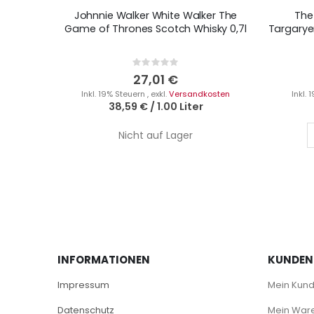
Johnnie Walker White Walker The
The
Game of Thrones Scotch Whisky 0,7l
Targarye
Rating:
0%
27,01 €
Inkl. 19% Steuern
,
exkl.
Versandkosten
Inkl.
38,59 €
/
1.00 Liter
Nicht auf Lager
INFORMATIONEN
KUNDEN
Impressum
Mein Kun
Datenschutz
Mein War