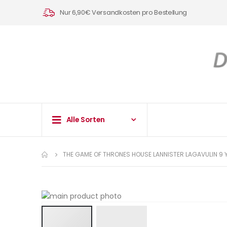
Nur 6,90€ Versandkosten pro Bestellung
Alle Sorten
THE GAME OF THRONES HOUSE LANNISTER LAGAVULIN 9 
Zum
Ende
der