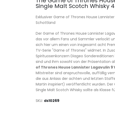
The Game of Thrones House 
Single Malt Scotch Whisky 4
Exklusiver Game of Thrones House Lannister
Schottland
Der Game of Thrones House Lannister Lagavul
das vor allem Fans und Sammler verlockt und n
sich hier um einen von insgesamt acht Prem
TV-Serie "Game of Thrones" widmet. In Zu
Spirituosenkonzern Diageo Sondereditionen 
sind und ihm sowohl von der Präsentation al
of Thrones House Lannister Lagavulin 9 
Mitstreiter sind anspruchsvolle, auffällig v
die aus Anlass der achten und letzten Staff
Martin inspiriert) veröffentlicht wurden. D
Single Malt Scotch Whisky sollte als Klasse
SKU
ds10269