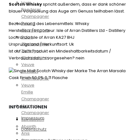
Louis
Scotch Whisky
spricht außerdem, dass er dank schöner
Roederer
blauer Verpackung das Auge am Genuss teilhaben lässt.
Champagner
Ruinart
Bezeichnung des Lebensmittels: Whisky
Champagner
Herstellers / Importeur: Isle of Arran Distillers Ltd - Distillery
Salon
Lochranza Isle of Arran KA27 8HJ
Champagner
Ursprungsland / Herkunftsort: Uk
Taittinger
Ist auf dem Produkt ein Mindeshaltbarkeitsdatum /
Champagner
Verbrauchsdatum vorgesehen? nein
Veuve
Clicquot
Champagner
Veuve
Emille
Champagner
Vranken
INFORMATIONEN
Champagner
Impressum
Spirituosen
Absinth
Datenschutz
Anis