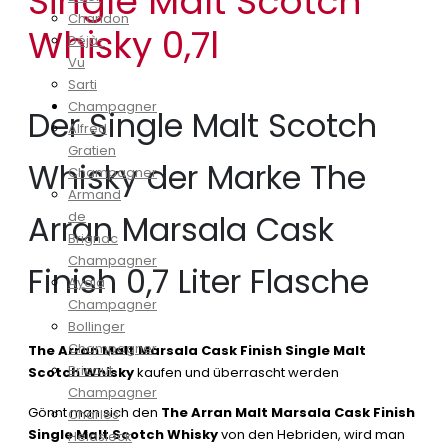
Single Malt Scotch
Chandon
Whisky 0,7l
Déjà-
Vu
Sarti
Champagner
Der Single Malt Scotch
Alfred
Gratien
Whisky der Marke The
Champagner
Armand
Arran Marsala Cask
de
Brignac
Champagner
Finish 0,7 Liter Flasche
Ayala
Champagner
Bollinger
Champagner
The Arran Malt Marsala Cask Finish Single Malt
Bricout
Scotch Whisky
kaufen und überrascht werden
Champagner
Gönnt man sich den
The Arran Malt Marsala Cask Finish
Charles
Single Malt Scotch Whisky
von den Hebriden, wird man
Heidsieck