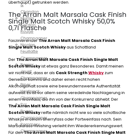
überhaupt) getrunken werden.
&
Chandon
The Arran Malt Marsala Cask Finish
Mumm
Single Malt Scotch Whisky 50,0%
Cordon
0,7l Flasche
Rouge
Champagner
Faszinierender
The Arran Malt Marsala Cask Finish
Nicolas
Single Malt Scotch Whisky
aus Schottland
Feuillatte
Champagner
Der
The Arran Malt Marsala Cask Finish Single Malt
Perrier
Scotch Whisky
ist etwas ganz Besonderes. Damit meinen
Jouet
wir nicht nur, dass er als
Cask Strength
Whisky
zum
Champagner
Genießer kommt und daher einen recht hohen
Piper
Alkoholgehalt sowie eine bewundernswerte Authentizität
Heidsieck
aufweist. Es ist vor allem seine veredelnde Nachlagerung in
Champagner
einem Weinfass, die ihn von der Konkurrenz abhebt. Der
Pol
The Arran Malt Marsala Cask Finish Single Malt
Roger
Scotch Whisky
reifte nämlich nicht wie so viele schottische
Champagner
Whiskys in einem Sherryfass oder Portweinfass nach. Sein
Pommery
Marsalafass-Finishing verleiht ihm Wiedererkennungswert.
Champagner
Für den
The Arran Malt Marsala Cask Finish Single Malt