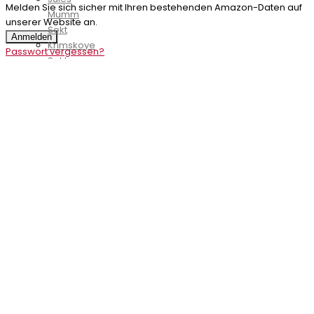
Melden Sie sich sicher mit Ihren bestehenden Amazon-Daten auf
Mumm
unserer Website an.
Sekt
Anmelden
Krimskoye
Passwort vergessen?
Sekt
Kriter
Sekt
Kupferberg
Gold
Sekt
Luc
Belaire
Sekt
Lutter
&
Wegner
Sekt
Menger
Krug
Sekt
MM