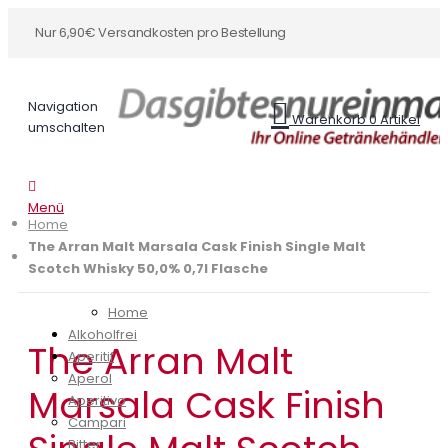
Nur 6,90€ Versandkosten pro Bestellung
Navigation
Warenkorb
0
Artikel
umschalten
Menü
Home
The Arran Malt Marsala Cask Finish Single Malt
Scotch Whisky 50,0% 0,7l Flasche
Home
Alkoholfrei
The Arran Malt
Aperitif
Aperol
Marsala Cask Finish
Aperitivo
Campari
Bitter