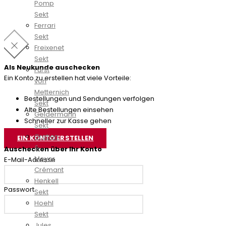
Pomp
Sekt
Ferrari
Sekt
Freixenet
Sekt
Als Neukunde auschecken
Fürst
Ein Konto zu erstellen hat viele Vorteile:
von
Metternich
Bestellungen und Sendungen verfolgen
Sekt
Alte Bestellungen einsehen
Geldermann
Schneller zur Kasse gehen
Sekt
Gratien
EIN KONTO ERSTELLEN
&
Auschecken über Ihr Konto
Meyer
E-Mail-Adresse
Crémant
Henkell
Passwort
Sekt
Hoehl
Sekt
Jules