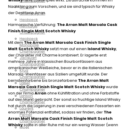
Whisky
nicht zu komplex wirkt. Zitrusfrüchte kommen im
Champagner
Nachklang zum Vorschein, und sie sind typisch für Whisky
GOSSET
der Destillerie Arran.
Champagner
Heidsieck
Harmonische Verführung:
The Arran Malt Marsala Cask
Herritage
Finish Single Malt Scotch Whisky
Champagner
Heidsieck
Mit dem
The Arran Malt Marsala Cask Finish Single
Monopole
Malt Scotch Whisky
setzt man auf einen
Island Whisky
,
Champagner
der Charakter mit Charme kombiniert. Er lagerte erst
Jacquart
mehrere Jahre in klassischen Bourbonfässern aus
Champagner
amerikanischer Weißeiche, bevor er in die italienischen
Krug
Marsala-Weinfässer aus Sizilien umgefüllt wurde. Der
Champagner
bernsteinfarbene bis bronzefarbene
The Arran Malt
Lallier
Marsala Cask Finish Single Malt Scotch Whisky
wurde
Champagner
von der Firma
Arran
ohne Kühlfiltration und ohne Farbstoffe
Lanson
auf den Markt gebracht. Der sonst so fruchtige Island Whisky
Champagner
hat durch die Lagerung in zwei verschiedenen Fassarten ein
Laurent
enormes Potenzial entfaltet, sodass wir finden, der
The
Perrier
Arran Malt Marsala Cask Finish Single Malt Scotch
Champagner
Whisky
sollte in aller Ruhe mit nur ein wenig Wasser (wenn
Moët