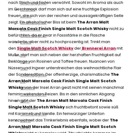
nach Strich und Faden verwöhnt. Sowohl im Aroma als auch
Champagner
im Geschmack darf man sich auf eine fruchtige Explosion
Charles
freuen, die sich von der reichen und aussagekräftigen Seite
Lafitte
zeigt. Ein alkoholischer Biss ist beim
The Arran Malt
Champagner
Marsala Cask Finish Single Malt Scotch Whisky
nicht zu
Delamotte
befürchten, da er zwar in Fassstärke in die Flasche
Champagner
wanderte, aber nicht zu hochprozentig ist. Trinkt man
Deutz
den
Single Malt Scotch Whisky
der
Brennerei Arran
mit
Champagner
Muße, darf man sich neben der herzhaften Fruchtigkeit auf
De
Beiklänge von Rosinen und Toffee freuen. Nuancen von
Saint
Nüssen und Ingwer unterstreichen das weihnachtliche Flair
Gall
der Sonderedition. Der offenherzige, charismatische
The
Champagner
Arran Malt Marsala Cask Finish Single Malt Scotch
De
Whisky
von der Insel Arran geizt nicht mit seinen manchmal
Vilmont
feminin wirkenden Reizen. Bis in den sinnlichen Abgang
Champagner
hinein gibt der
The Arran Malt Marsala Cask Finish
Dom
Single Malt Scotch Whisky
sich fruchtbetont sowie süß
Perignon
mit Karamell und Vanille. Ein feinwürziger Unterton
Champagner
kennzeichnet das Trinkerlebnis ebenfalls, wobei der
The
Duval
Arran Malt Marsala Cask Finish Single Malt Scotch
Leroy