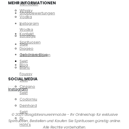
MEHR INFORMATIONEN
Vermouth
Whisky
Shopbewertungen
Vodka
-
Instagram
Wodka
Kontakt
sonstige
Spirituosen
Sale
Diageo
Getränke-Blog
Geschenkboxen
Sekt
Blog
Blanc
Foussy
SOCIAL MEDIA
Sekt
Cinzano
Instagram
Sekt
Codorniu
Deinhard
Sekt
© 2025 dasgibtesnureinmal.de - Ihr Onlineshop für exklusive
Dr.
Spirituosen. Bestellen und Kaufen Sie Spirituosen günstig online.
Höhl's
Alle Rechte vorbehalten.