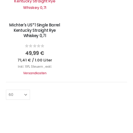
IN DEN WARENKORB
Michter's US*1 Single Barrel
Kentucky Straight Rye
Whiskey 0,7l
Rating:
0%
49,99 €
71,41 €
/
1.00 Liter
Inkl. 19% Steuern
,
exkl.
Versandkosten