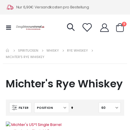
Nur 6,90€ Versandkosten pro Bestellung
Art
0
Navigation
Warenk
umschalten
SPIRITUOSEN
WHISKY
RYE WHISKEY
MICHTER'S RYE WHISKEY
Michter's Rye Whiskey
In
FILTER
absteigender
Reihenfolge