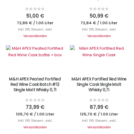
Rating:
Rating:
0%
0%
51,00 €
50,99 €
72,86 €
/
1.00 Liter
72,84 €
/
1.00 Liter
Inkl. 19% Steuern
,
exkl.
Inkl. 19% Steuern
,
exkl.
Versandkosten
Versandkosten
IN DEN WARENKORB
IN DEN WARENKORB
M&H APEX Peated Fortified
M&H APEX Fortified Red Wine
Red Wine Cask Batch #12
Single Cask Single Malt
Single Malt Whisky 0,7l
Whisky 0,7l
Rating:
Rating:
0%
0%
73,99 €
87,99 €
105,70 €
/
1.00 Liter
125,70 €
/
1.00 Liter
Inkl. 19% Steuern
,
exkl.
Inkl. 19% Steuern
,
exkl.
Versandkosten
Versandkosten