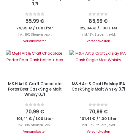
0,7l
Rating:
Rating:
0%
0%
55,99 €
85,99 €
79,99 €
/
1.00 Liter
122,84 €
/
1.00 Liter
Inkl. 19% Steuern
,
exkl.
Inkl. 19% Steuern
,
exkl.
Versandkosten
Versandkosten
IN DEN WARENKORB
Nicht auf Lager
M&H Art & Craft Chocolate
M&H Art & Craft Ex Islay IPA
Porter Beer Cask Single Malt
Cask Single Malt Whisky 0,7l
Whisky 0,7l
Rating:
Rating:
0%
0%
70,99 €
70,99 €
101,41 €
/
1.00 Liter
101,41 €
/
1.00 Liter
Inkl. 19% Steuern
,
exkl.
Inkl. 19% Steuern
,
exkl.
Versandkosten
Versandkosten