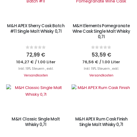
M&H APEX Sherry Cask Batch
M&H Elements Pomegranate
#11 Single Malt Whisky 0,7l
Wine Cask Single Malt Whisky
0,7l
Rating:
Rating:
0%
0%
72,99 €
53,59 €
104,27 €
/
1.00 Liter
76,56 €
/
1.00 Liter
Inkl. 19% Steuern
,
exkl.
Inkl. 19% Steuern
,
exkl.
Versandkosten
Versandkosten
IN DEN WARENKORB
IN DEN WARENKORB
M&H Classic Single Malt
M&H APEX Rum Cask Finish
Whisky 0,7l
Single Malt Whisky 0,7l