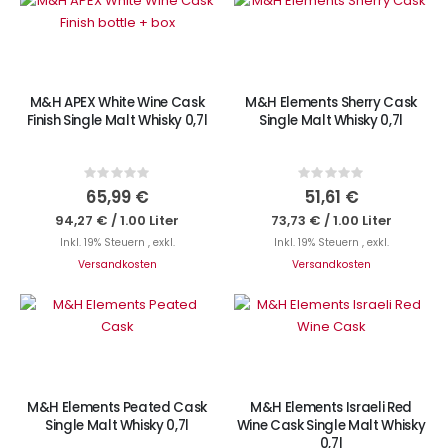
IN DEN WARENKORB
M&H APEX White Wine Cask
M&H Elements Sherry Cask
Finish Single Malt Whisky 0,7l
Single Malt Whisky 0,7l
Rating:
Rating:
0%
0%
65,99 €
51,61 €
94,27 €
/
1.00 Liter
73,73 €
/
1.00 Liter
Inkl. 19% Steuern
,
exkl.
Inkl. 19% Steuern
,
exkl.
Versandkosten
Versandkosten
IN DEN WARENKORB
IN DEN WARENKORB
M&H Elements Peated Cask
M&H Elements Israeli Red
Single Malt Whisky 0,7l
Wine Cask Single Malt Whisky
0,7l