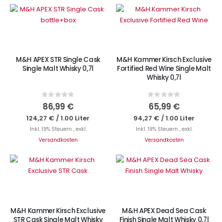
IN DEN WARENKORB
IN DEN WARENKORB
M&H APEX STR Single Cask
M&H Kammer Kirsch Exclusive
Single Malt Whisky 0,7l
Fortified Red Wine Single Malt
Whisky 0,7l
Rating:
Rating:
0%
0%
86,99 €
65,99 €
124,27 €
/
1.00 Liter
94,27 €
/
1.00 Liter
Inkl. 19% Steuern
,
exkl.
Inkl. 19% Steuern
,
exkl.
Versandkosten
Versandkosten
IN DEN WARENKORB
Nicht auf Lager
M&H Kammer Kirsch Exclusive
M&H APEX Dead Sea Cask
STR Cask Single Malt Whisky
Finish Single Malt Whisky 0,7l