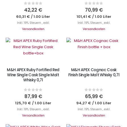
Rating:
Rating:
0%
0%
42,22 €
70,99 €
60,31 €
/
1.00 Liter
101,41 €
/
1.00 Liter
Inkl. 19% Steuern
,
exkl.
Inkl. 19% Steuern
,
exkl.
Versandkosten
Versandkosten
Nicht auf Lager
IN DEN WARENKORB
M&H APEX Ruby Fortified Red
M&H APEX Cognac Cask
Wine Single Cask Single Malt
Finish Single Malt Whisky 0,7l
Whisky 0,7l
Rating:
Rating:
0%
0%
87,99 €
65,99 €
125,70 €
/
1.00 Liter
94,27 €
/
1.00 Liter
Inkl. 19% Steuern
,
exkl.
Inkl. 19% Steuern
,
exkl.
Versandkosten
Versandkosten
IN DEN WARENKORB