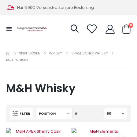
Nur 6,90€ Versandkosten pro Bestellung
Art
0
Navigation
Warenk
umschalten
SPIRITUOSEN
WHISKY
ISRAELISCHER WHISKY
M&H WHISKY
M&H Whisky
In
FILTER
absteigender
Reihenfolge
IN DEN WARENKORB
IN DEN WARENKORB