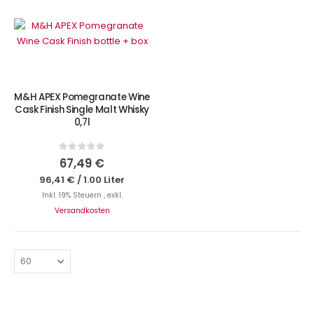
Nicht auf Lager
M&H APEX Pomegranate Wine
Cask Finish Single Malt Whisky
0,7l
Rating:
0%
67,49 €
96,41 €
/
1.00 Liter
Inkl. 19% Steuern
,
exkl.
Versandkosten