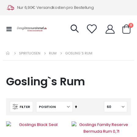
Nur 6,90€ Versandkosten pro Bestellung
Art
0
Navigation
Warenk
umschalten
SPIRITUOSEN
RUM
GOSLING`S RUM
Gosling`s Rum
In
FILTER
absteigender
Reihenfolge
IN DEN WARENKORB
IN DEN WARENKORB