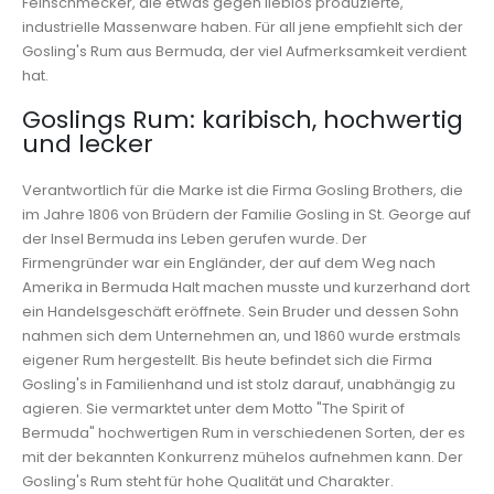
Feinschmecker, die etwas gegen lieblos produzierte,
industrielle Massenware haben. Für all jene empfiehlt sich der
Gosling's Rum aus Bermuda, der viel Aufmerksamkeit verdient
hat.
Goslings Rum: karibisch, hochwertig
und lecker
Verantwortlich für die Marke ist die Firma Gosling Brothers, die
im Jahre 1806 von Brüdern der Familie Gosling in St. George auf
der Insel Bermuda ins Leben gerufen wurde. Der
Firmengründer war ein Engländer, der auf dem Weg nach
Amerika in Bermuda Halt machen musste und kurzerhand dort
ein Handelsgeschäft eröffnete. Sein Bruder und dessen Sohn
nahmen sich dem Unternehmen an, und 1860 wurde erstmals
eigener Rum hergestellt. Bis heute befindet sich die Firma
Gosling's in Familienhand und ist stolz darauf, unabhängig zu
agieren. Sie vermarktet unter dem Motto "The Spirit of
Bermuda" hochwertigen Rum in verschiedenen Sorten, der es
mit der bekannten Konkurrenz mühelos aufnehmen kann. Der
Gosling's Rum steht für hohe Qualität und Charakter.