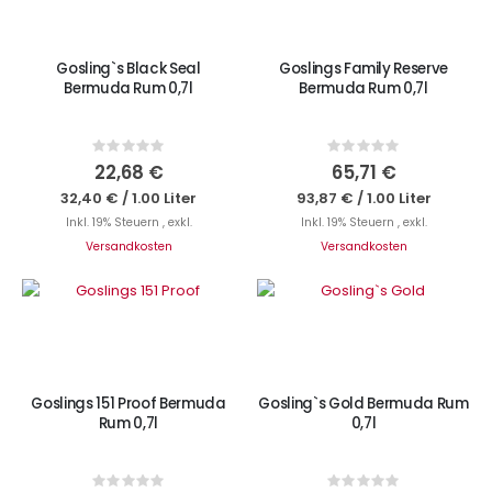
Gosling`s Black Seal
Goslings Family Reserve
Bermuda Rum 0,7l
Bermuda Rum 0,7l
Rating:
Rating:
0%
0%
22,68 €
65,71 €
32,40 €
/
1.00 Liter
93,87 €
/
1.00 Liter
Inkl. 19% Steuern
,
exkl.
Inkl. 19% Steuern
,
exkl.
Versandkosten
Versandkosten
IN DEN WARENKORB
Nicht auf Lager
Goslings 151 Proof Bermuda
Gosling`s Gold Bermuda Rum
Rum 0,7l
0,7l
Rating:
Rating: