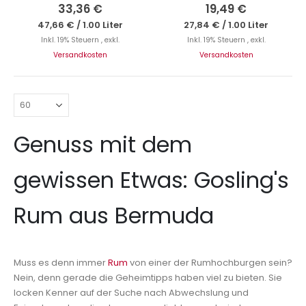
0%
0%
33,36 €
19,49 €
47,66 €
/
1.00 Liter
27,84 €
/
1.00 Liter
Inkl. 19% Steuern
,
exkl.
Inkl. 19% Steuern
,
exkl.
Versandkosten
Versandkosten
Genuss mit dem
gewissen Etwas: Gosling's
Rum aus Bermuda
Muss es denn immer
Rum
von einer der Rumhochburgen sein?
Nein, denn gerade die Geheimtipps haben viel zu bieten. Sie
locken Kenner auf der Suche nach Abwechslung und