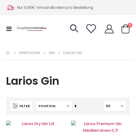
Nur 6,90€ Versandkosten pro Bestellung
Art
0
Navigation
Warenk
umschalten
SPIRITUOSEN
GIN
LARIOS GIN
Larios Gin
In
FILTER
absteigender
Reihenfolge
IN DEN WARENKORB
IN DEN WARENKORB