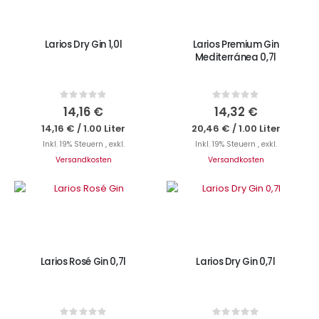
Larios Dry Gin 1,0l
Larios Premium Gin
Mediterránea 0,7l
Rating:
Rating:
0%
0%
14,16 €
14,32 €
14,16 €
/
1.00 Liter
20,46 €
/
1.00 Liter
Inkl. 19% Steuern
,
exkl.
Inkl. 19% Steuern
,
exkl.
Versandkosten
Versandkosten
IN DEN WARENKORB
IN DEN WARENKORB
Larios Rosé Gin 0,7l
Larios Dry Gin 0,7l
Rating:
Rating: