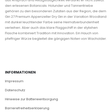
aus Anspruch und Alltagstauglichkeit verdankt er nicht zuletzt
den erlesenen Botanicals. Holunder und Tannentriebe
gehören zu den besonderen Zutaten aus der Region, die dem
Gin 27 Premium Appenzeller Dry Gin in der Variation Woodland
mit dunkel leuchtender Farbe seine Heimatverbundenheit
verleihen. Aber auch das klare Flaggschiff in der stylishen
Flasche kombiniert Tradition mit Innovation. Ein Hauch von
pfeffriger Würze begleitet die gängigen Noten von Wacholder.
INFORMATIONEN
Impressum
Datenschutz
Hinweise zur Batterieentsorgung
Barrierefreiheitserklaerung