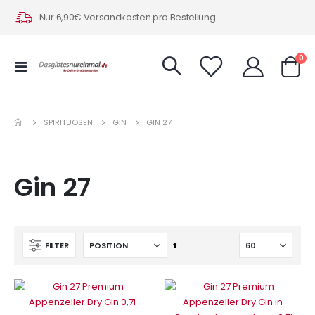
Nur 6,90€ Versandkosten pro Bestellung
Art
0
Navigation
Warenk
umschalten
SPIRITUOSEN
GIN
GIN 27
Gin 27
In
FILTER
absteigender
Reihenfolge
IN DEN WARENKORB