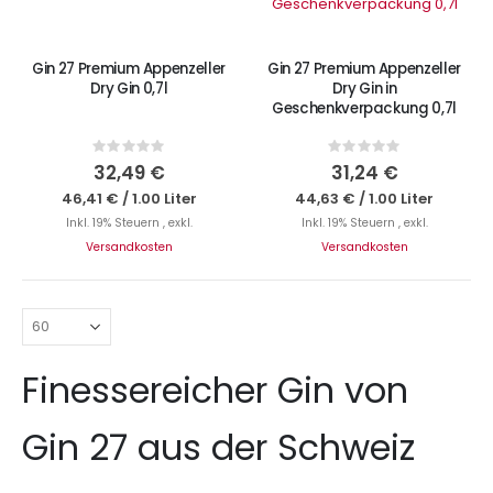
Nicht auf Lager
Gin 27 Premium Appenzeller
Gin 27 Premium Appenzeller
Dry Gin 0,7l
Dry Gin in
Geschenkverpackung 0,7l
Rating:
Rating:
0%
0%
32,49 €
31,24 €
46,41 €
/
1.00 Liter
44,63 €
/
1.00 Liter
Inkl. 19% Steuern
,
exkl.
Inkl. 19% Steuern
,
exkl.
Versandkosten
Versandkosten
Finessereicher Gin von
Gin 27 aus der Schweiz