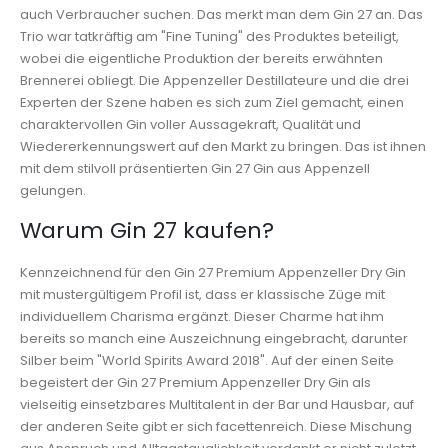
auch Verbraucher suchen. Das merkt man dem Gin 27 an. Das
Trio war tatkräftig am "Fine Tuning" des Produktes beteiligt,
wobei die eigentliche Produktion der bereits erwähnten
Brennerei obliegt. Die Appenzeller Destillateure und die drei
Experten der Szene haben es sich zum Ziel gemacht, einen
charaktervollen Gin voller Aussagekraft, Qualität und
Wiedererkennungswert auf den Markt zu bringen. Das ist ihnen
mit dem stilvoll präsentierten Gin 27 Gin aus Appenzell
gelungen.
Warum Gin 27 kaufen?
Kennzeichnend für den Gin 27 Premium Appenzeller Dry Gin
mit mustergültigem Profil ist, dass er klassische Züge mit
individuellem Charisma ergänzt. Dieser Charme hat ihm
bereits so manch eine Auszeichnung eingebracht, darunter
Silber beim "World Spirits Award 2018". Auf der einen Seite
begeistert der Gin 27 Premium Appenzeller Dry Gin als
vielseitig einsetzbares Multitalent in der Bar und Hausbar, auf
der anderen Seite gibt er sich facettenreich. Diese Mischung