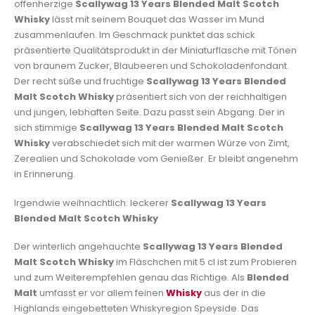
offenherzige
Scallywag 13 Years Blended Malt Scotch
Whisky
lässt mit seinem Bouquet das Wasser im Mund
zusammenlaufen. Im Geschmack punktet das schick
präsentierte Qualitätsprodukt in der Miniaturflasche mit Tönen
von braunem Zucker, Blaubeeren und Schokoladenfondant.
Der recht süße und fruchtige
Scallywag 13 Years Blended
Malt Scotch Whisky
präsentiert sich von der reichhaltigen
und jungen, lebhaften Seite. Dazu passt sein Abgang. Der in
sich stimmige
Scallywag 13 Years Blended Malt Scotch
Whisky
verabschiedet sich mit der warmen Würze von Zimt,
Zerealien und Schokolade vom Genießer. Er bleibt angenehm
in Erinnerung.
Irgendwie weihnachtlich: leckerer
Scallywag 13 Years
Blended Malt Scotch Whisky
Der winterlich angehauchte
Scallywag 13 Years Blended
Malt Scotch Whisky
im Fläschchen mit 5 cl ist zum Probieren
und zum Weiterempfehlen genau das Richtige. Als
Blended
Malt
umfasst er vor allem feinen
Whisky
aus der in die
Highlands eingebetteten Whiskyregion Speyside. Das