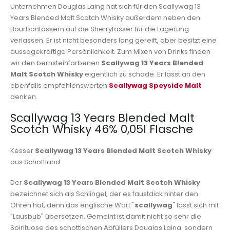
Unternehmen Douglas Laing hat sich für den Scallywag 13
Years Blended Malt Scotch Whisky außerdem neben den
Bourbonfässern auf die Sherryfässer für die Lagerung
verlassen. Er ist nicht besonders lang gereift, aber besitzt eine
aussagekräftige Persönlichkeit. Zum Mixen von Drinks finden
wir den bernsteinfarbenen
Scallywag 13 Years Blended
Malt Scotch Whisky
eigentlich zu schade. Er lässt an den
ebenfalls empfehlenswerten
Scallywag Speyside Malt
denken.
Scallywag 13 Years Blended Malt
Scotch Whisky 46% 0,05l Flasche
Kesser
Scallywag 13 Years Blended Malt Scotch Whisky
aus Schottland
Der
Scallywag 13 Years Blended Malt Scotch Whisky
bezeichnet sich als Schlingel, der es faustdick hinter den
Ohren hat, denn das englische Wort "
scallywag
" lässt sich mit
"Lausbub" übersetzen. Gemeint ist damit nicht so sehr die
Spirituose des schottischen Abfüllers Douglas Laing, sondern