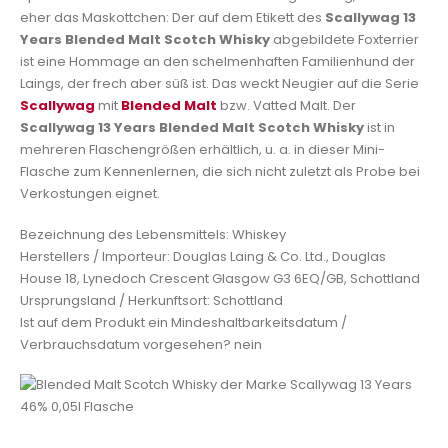
eher das Maskottchen: Der auf dem Etikett des
Scallywag 13
Years Blended Malt Scotch Whisky
abgebildete Foxterrier
ist eine Hommage an den schelmenhaften Familienhund der
Laings, der frech aber süß ist. Das weckt Neugier auf die Serie
Scallywag
mit
Blended Malt
bzw. Vatted Malt. Der
Scallywag 13 Years Blended Malt Scotch Whisky
ist in
mehreren Flaschengrößen erhältlich, u. a. in dieser Mini-
Flasche zum Kennenlernen, die sich nicht zuletzt als Probe bei
Verkostungen eignet.
Bezeichnung des Lebensmittels: Whiskey
Herstellers / Importeur: Douglas Laing & Co. Ltd., Douglas
House 18, Lynedoch Crescent Glasgow G3 6EQ/GB, Schottland
Ursprungsland / Herkunftsort: Schottland
Ist auf dem Produkt ein Mindeshaltbarkeitsdatum /
Verbrauchsdatum vorgesehen? nein