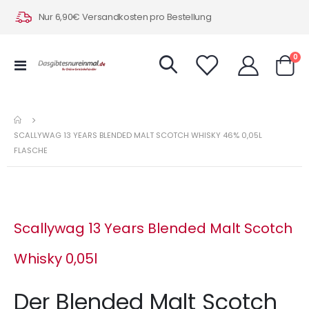
Nur 6,90€ Versandkosten pro Bestellung
Art
0
Navigation
Warenk
umschalten
SCALLYWAG 13 YEARS BLENDED MALT SCOTCH WHISKY 46% 0,05L
FLASCHE
Scallywag 13 Years Blended Malt Scotch
Whisky 0,05l
Der Blended Malt Scotch