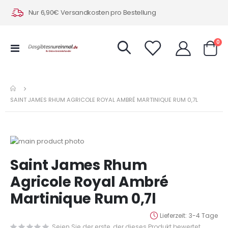
Nur 6,90€ Versandkosten pro Bestellung
Art
0
Navigation
Warenk
umschalten
SAINT JAMES RHUM AGRICOLE ROYAL AMBRÉ MARTINIQUE RUM 0,7L
Zum
Ende
Zum
Saint James Rhum
der
Anfang
Bildergalerie
der
Agricole Royal Ambré
springen
Bildergalerie
Martinique Rum 0,7l
springen
Lieferzeit
3-4 Tage
Seien Sie der erste, der dieses Produkt bewertet