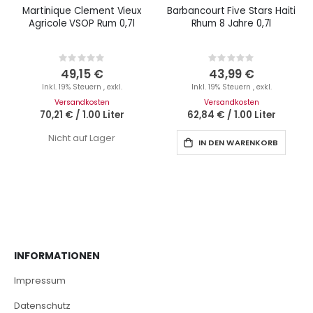
Martinique Clement Vieux
Barbancourt Five Stars Haiti
Agricole VSOP Rum 0,7l
Rhum 8 Jahre 0,7l
Rating:
Rating:
0%
0%
49,15 €
43,99 €
Inkl. 19% Steuern
,
exkl.
Inkl. 19% Steuern
,
exkl.
Versandkosten
Versandkosten
70,21 €
/
1.00 Liter
62,84 €
/
1.00 Liter
Nicht auf Lager
IN DEN WARENKORB
INFORMATIONEN
Impressum
Datenschutz