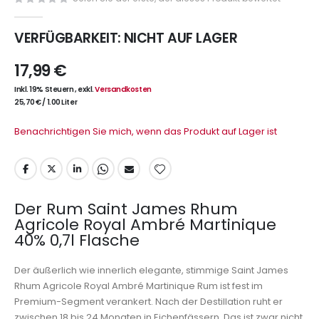
VERFÜGBARKEIT:
NICHT AUF LAGER
17,99 €
Inkl. 19% Steuern
,
exkl.
Versandkosten
25,70 €
/
1.00 Liter
Benachrichtigen Sie mich, wenn das Produkt auf Lager ist
Der Rum Saint James Rhum
Agricole Royal Ambré Martinique
40% 0,7l Flasche
Der äußerlich wie innerlich elegante, stimmige Saint James
Rhum Agricole Royal Ambré Martinique Rum ist fest im
Premium-Segment verankert. Nach der Destillation ruht er
zwischen 18 bis 24 Monaten in Eichenfässern. Das ist zwar nicht