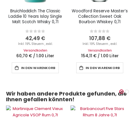
Bruichladdich The Classic
Woodford Reserve Master’s
Laddie 10 Years Islay Single
Collection Sweet Oak
Malt Scotch Whisky 0,7l
Bourbon Whiskey 0,7l
Rating:
Rating:
0%
0%
42,49 €
107,88 €
Inkl. 19% Steuern
,
exkl.
Inkl. 19% Steuern
,
exkl.
Versandkosten
Versandkosten
60,70 €
/
1.00 Liter
154,11 €
/
1.00 Liter
IN DEN WARENKORB
IN DEN WARENKORB
Wir haben andere Produkte gefunden, die
Ihnen gefallen könnten!