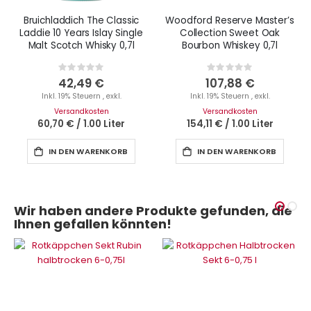
Bruichladdich The Classic
Woodford Reserve Master’s
Laddie 10 Years Islay Single
Collection Sweet Oak
Malt Scotch Whisky 0,7l
Bourbon Whiskey 0,7l
Rating:
Rating:
0%
0%
42,49 €
107,88 €
Inkl. 19% Steuern
,
exkl.
Inkl. 19% Steuern
,
exkl.
Versandkosten
Versandkosten
60,70 €
/
1.00 Liter
154,11 €
/
1.00 Liter
IN DEN WARENKORB
IN DEN WARENKORB
Wir haben andere Produkte gefunden, die
Ihnen gefallen könnten!