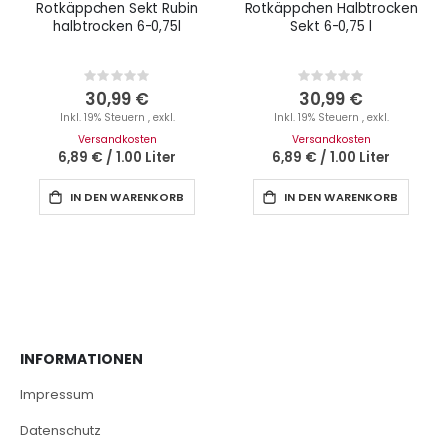
Rotkäppchen Sekt Rubin
Rotkäppchen Halbtrocken
halbtrocken 6-0,75l
Sekt 6-0,75 l
Rating:
Rating:
0%
0%
30,99 €
30,99 €
Inkl. 19% Steuern
,
exkl.
Inkl. 19% Steuern
,
exkl.
Versandkosten
Versandkosten
6,89 €
/
1.00 Liter
6,89 €
/
1.00 Liter
IN DEN WARENKORB
IN DEN WARENKORB
INFORMATIONEN
Impressum
Datenschutz