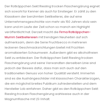
Der Rotkäppchen Sekt Riesling trocken Flaschengärung eignet
sich sowohl für Kenner als auch für Einsteiger. Er zählt zu den
Klassikern der berühmten Sektkellerei, die auf eine
Unternehmensgeschichte von mehr als 150 Jahren stolz sein
kann und im Laufe der Zeit schon so manch ein Highlight
veröffentlicht hat. Derzeit macht die
Firma Rotkäppchen-
Mumm Sektkellereien
mit trendigen Neuheiten auf sich
aufmerksam, denn die Serie Fruchtsecco in mehreren
leckeren Geschmacksrichtungen bietet mit Früchten
aromatisierten Schaumwein. Außerdem gibt es alkoholfreien
Sekt zu entdecken. Der Rotkäppchen Sekt Riesling trocken
Flaschengärung und seine Verwandten derselben Linie sind
jedoch der Beweis dafür, dass man sich auch auf den
traditionellen Genuss von hoher Qualität versteht. Immerhin
sind es die Aushängeschilder mit klassischen Charakterzügen,
die ein möglichst breites Publikum zufriedenstellen und dem
Hersteller Lob einfahren. Daher gibt es den Rotkäppchen Sekt
Riesling trocken Flaschengärung wahlweise auch in der
Magnumflasche mit 1,5 l Inhalt.