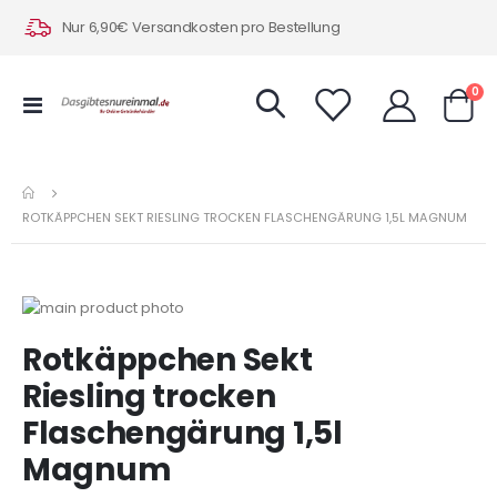
Nur 6,90€ Versandkosten pro Bestellung
Art
0
Navigation
Warenk
umschalten
ROTKÄPPCHEN SEKT RIESLING TROCKEN FLASCHENGÄRUNG 1,5L MAGNUM
Zum
Ende
Zum
Rotkäppchen Sekt
der
Anfang
Bildergalerie
der
Riesling trocken
springen
Bildergalerie
Flaschengärung 1,5l
springen
Magnum