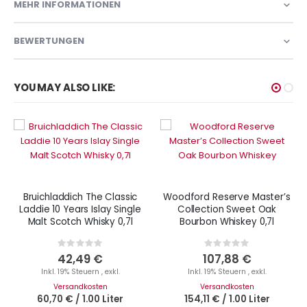
MEHR INFORMATIONEN
BEWERTUNGEN
YOU MAY ALSO LIKE:
Bruichladdich The Classic
Woodford Reserve Master’s
Laddie 10 Years Islay Single
Collection Sweet Oak
Malt Scotch Whisky 0,7l
Bourbon Whiskey 0,7l
Rating:
Rating:
0%
0%
42,49 €
107,88 €
Inkl. 19% Steuern
,
exkl.
Inkl. 19% Steuern
,
exkl.
Versandkosten
Versandkosten
60,70 €
/
1.00 Liter
154,11 €
/
1.00 Liter