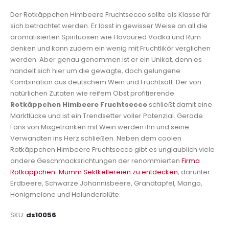
Der Rotkäppchen Himbeere Fruchtsecco sollte als Klasse für
sich betrachtet werden. Er lässt in gewisser Weise an all die
aromatisierten Spirituosen wie Flavoured Vodka und Rum
denken und kann zudem ein wenig mit Fruchtlikör verglichen
werden. Aber genau genommen ist er ein Unikat, denn es
handelt sich hier um die gewagte, doch gelungene
Kombination aus deutschem Wein und Fruchtsaft. Der von
natürlichen Zutaten wie reifem Obst profitierende
Rotkäppchen Himbeere Fruchtsecco
schließt damit eine
Marktlücke und ist ein Trendsetter voller Potenzial. Gerade
Fans von Mixgetränken mit Wein werden ihn und seine
Verwandten ins Herz schließen. Neben dem coolen
Rotkäppchen Himbeere Fruchtsecco gibt es unglaublich viele
andere Geschmacksrichtungen der renommierten
Firma
Rotkäppchen-Mumm Sektkellereien zu entdecken
, darunter
Erdbeere, Schwarze Johannisbeere, Granatapfel, Mango,
Honigmelone und Holunderblüte.
SKU
ds10056