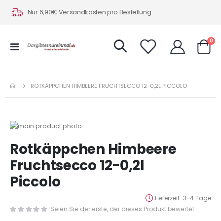
Nur 6,90€ Versandkosten pro Bestellung
Art
0
Navigation
Warenk
umschalten
ROTKÄPPCHEN HIMBEERE FRUCHTSECCO 12-0,2L PICCOLO
Zum
Ende
Zum
Rotkäppchen Himbeere
der
Anfang
Bildergalerie
der
Fruchtsecco 12-0,2l
springen
Bildergalerie
Piccolo
springen
Lieferzeit
3-4 Tage
Seien Sie der erste, der dieses Produkt bewertet