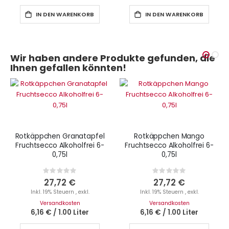
IN DEN WARENKORB
IN DEN WARENKORB
Wir haben andere Produkte gefunden, die
Ihnen gefallen könnten!
Rotkäppchen Granatapfel
Rotkäppchen Mango
Fruchtsecco Alkoholfrei 6-
Fruchtsecco Alkoholfrei 6-
0,75l
0,75l
Rating:
Rating:
0%
0%
27,72 €
27,72 €
Inkl. 19% Steuern
,
exkl.
Inkl. 19% Steuern
,
exkl.
Versandkosten
Versandkosten
6,16 €
/
1.00 Liter
6,16 €
/
1.00 Liter