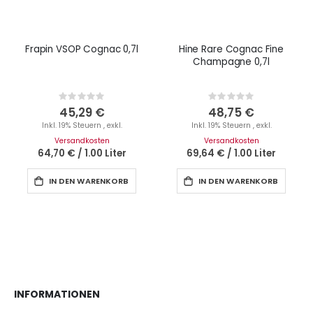
Frapin VSOP Cognac 0,7l
Hine Rare Cognac Fine
Champagne 0,7l
Rating:
Rating:
0%
0%
45,29 €
48,75 €
Inkl. 19% Steuern
,
exkl.
Inkl. 19% Steuern
,
exkl.
Versandkosten
Versandkosten
64,70 €
/
1.00 Liter
69,64 €
/
1.00 Liter
IN DEN WARENKORB
IN DEN WARENKORB
INFORMATIONEN