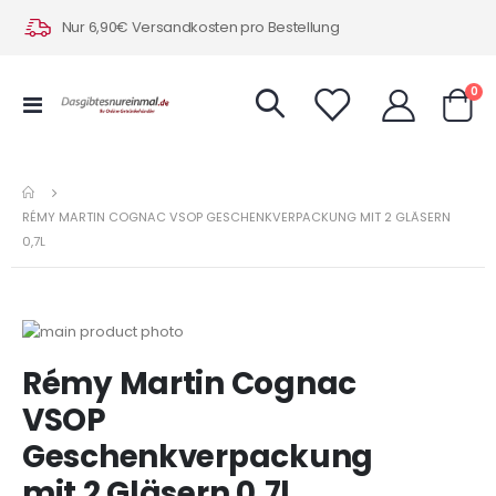
Nur 6,90€ Versandkosten pro Bestellung
Art
0
Navigation
Warenk
umschalten
RÉMY MARTIN COGNAC VSOP GESCHENKVERPACKUNG MIT 2 GLÄSERN
0,7L
Zum
Ende
Zum
Rémy Martin Cognac
der
Anfang
Bildergalerie
der
VSOP
springen
Bildergalerie
Geschenkverpackung
springen
mit 2 Gläsern 0,7l