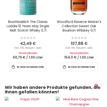
Bruichladdich The Classic
Woodford Reserve Master’s
Laddie 10 Years Islay Single
Collection Sweet Oak
Malt Scotch Whisky 0,7l
Bourbon Whiskey 0,7l
Rating:
Rating:
0%
0%
42,49 €
107,88 €
Inkl. 19% Steuern
,
exkl.
Inkl. 19% Steuern
,
exkl.
Versandkosten
Versandkosten
60,70 €
/
1.00 Liter
154,11 €
/
1.00 Liter
IN DEN WARENKORB
IN DEN WARENKORB
Wir haben andere Produkte gefunden, die
Ihnen gefallen könnten!