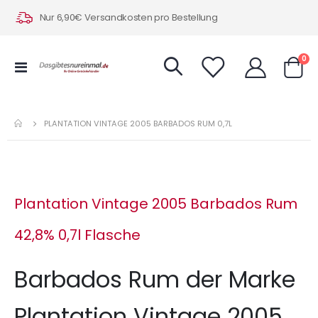
Nur 6,90€ Versandkosten pro Bestellung
Art
0
Navigation
Warenk
umschalten
PLANTATION VINTAGE 2005 BARBADOS RUM 0,7L
Plantation Vintage 2005 Barbados Rum
42,8% 0,7l Flasche
Barbados Rum der Marke
Plantation Vintage 2005