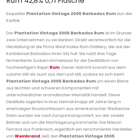
Rum 42,8% 0,7l Flasche
Exquisiter
Plantation Vintage 2005 Barbados Rum
aus der
Karibik
Der
Plantation Vintage 2005 Barbados Rum
ist im Grunde
zwei Unternehmen zu verdanken: Direkt verantwortlich für die
Herstellung ist die Firma West Indies Rum Distillery, die auf der
Karibikinsel Barbados ihren Sitz hat. Sie nutzt drei Tage
fermentierte Zuckerrohrmelasse für die Destillation von
hochwertigem Bajan
Rum
. Dieser stammt sowohl aus dem
column still als auch aus dem pot still, sodass es sich beim
Plantation Vintage 2005 Barbados Rum
um einen Blend
aus leichten und schweren Komponenten mit
unterschiedlicher aromatischer Intensität handelt. Diese
Destillate lagerten in ihrer Heimat knapp elf Jahre lang in
ehemaligen Bourbonfässern aus amerikanischer Weißeiche.
Dann wurden sie nach Europa transportiert, wo der zweite
Betrieb sich um die Nachlagerung kümmerte. Die Maison
Ferrand aus Frankreich, eigentlich ein renommierter Hersteller
von
Weinbrand
, ließ den
Plantation Vintage 2005