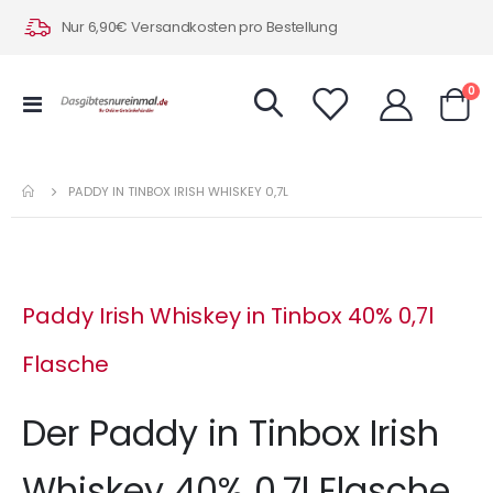
Nur 6,90€ Versandkosten pro Bestellung
Art
0
Navigation
Warenk
umschalten
PADDY IN TINBOX IRISH WHISKEY 0,7L
Paddy Irish Whiskey in Tinbox 40% 0,7l
Flasche
Der Paddy in Tinbox Irish
Whiskey 40% 0,7l Flasche