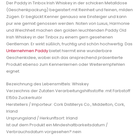
Der Paddy in Tinbox Irish Whiskey in der schicken Metalldose
(Geschenkpackung) begeistert mit Reinheit und feinen, milden
Zügen. Er beglückt Kenner genauso wie Einsteiger und kann
pur wie gemixt genossen werden. Noten von Luxus, Harmonie
und Weichheit machen den golden leuchtenden Paddy Old
Irish Whiskey in der Tinbox zu einem gern gesehenen
Gentleman. Er wirkt süßlich, fruchtig und schön hochwertig. Das
Unternehmen Paddy
bietet hiermit eine wunderbare
Geschenkidee, wobei sich das ansprechend präsentierte
Produkt ebenso zum Kennenlernen oder Weiterempfehlen
eignet.
Bezeichnung des Lebensmittels: Whiskey
Verzeichnis der Zutaten Verarbeitungshilfsstoffe: mit Farbstoff
E150a Zuckerkulör
Herstellers / Importeur: Cork Distillerys Co., Middelton, Cork,
Irland
Ursprungsland / Herkunftsort: Irland
Ist auf dem Produkt ein Mindeshaltbarkeitsdatum /
Verbrauchsdatum vorgesehen? nein