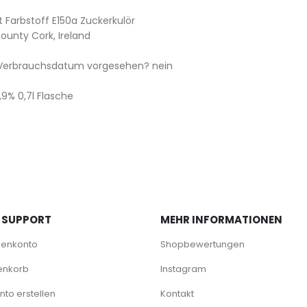
t Farbstoff E150a Zuckerkulör
County Cork, Ireland
/ Verbrauchsdatum vorgesehen? nein
 SUPPORT
MEHR INFORMATIONEN
denkonto
Shopbewertungen
enkorb
Instagram
to erstellen
Kontakt