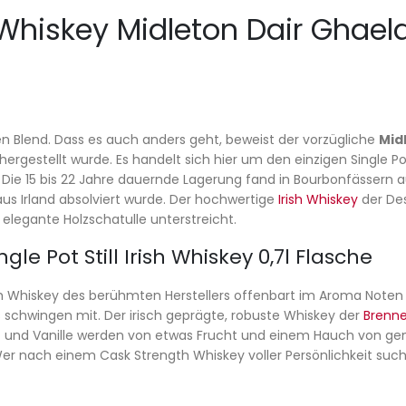
sh Whiskey Midleton Dair Ghael
en Blend. Dass es auch anders geht, beweist der vorzügliche
Midl
hergestellt wurde. Es handelt sich hier um den einzigen Single P
. Die 15 bis 22 Jahre dauernde Lagerung fand in Bourbonfässern
aus Irland absolviert wurde. Der hochwertige
Irish Whiskey
der Des
legante Holzschatulle unterstreicht.
le Pot Still Irish Whiskey 0,7l Flasche
rish Whiskey des berühmten Herstellers offenbart im Aroma Noten 
 schwingen mit. Der irisch geprägte, robuste Whiskey der
Brenne
mt und Vanille werden von etwas Frucht und einem Hauch von g
er nach einem Cask Strength Whiskey voller Persönlichkeit sucht,