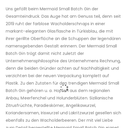
Uns gefällt beim Mermaid Small Batch Gin der
Gesamteindruck. Das Auge hat am Genuss teil, denn seit
2019 ruht der farblose Wacholderschnaps in einer
markant-eleganten Glasflasche in Türkisblau, die mit
ihrer gerillte Oberfläche an die Schuppen der legendären
namensgebenden Gestalt erinnern. Der Mermaid Small
Batch Gin trägt damit nicht zuletzt der
Unternehmensphilosophie des Unternehmens Rechnung,
denn die beiden Gründer achten auf Nachhaltigkeit und
verzichten bei der neuen Verpackung komplett auf
Plastik. Zu den Zutaten für den trendigen Mermaid Small
Batch Gin gehören u. a. Hopfen aus dem regionalen
Anbau, Meerfenchel und Holunderblüten. Sizilianische
Zitrusfrüchte, Paradieskörner, Angelikawurzel,
Koriandersamen, Iriswurzel und Lakritzwurzel gesellen sich
ebenfalls zu den Wacholderbeeren. Der mit viel Liebe
zum Detail hergestellte Mermaid Small Batch Gin eignet