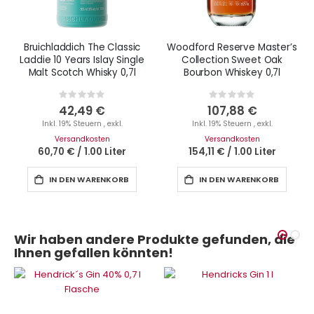
Bruichladdich The Classic
Woodford Reserve Master’s
Laddie 10 Years Islay Single
Collection Sweet Oak
Malt Scotch Whisky 0,7l
Bourbon Whiskey 0,7l
Rating:
Rating:
0%
0%
42,49 €
107,88 €
Inkl. 19% Steuern
,
exkl.
Inkl. 19% Steuern
,
exkl.
Versandkosten
Versandkosten
60,70 €
/
1.00 Liter
154,11 €
/
1.00 Liter
IN DEN WARENKORB
IN DEN WARENKORB
Wir haben andere Produkte gefunden, die
Ihnen gefallen könnten!