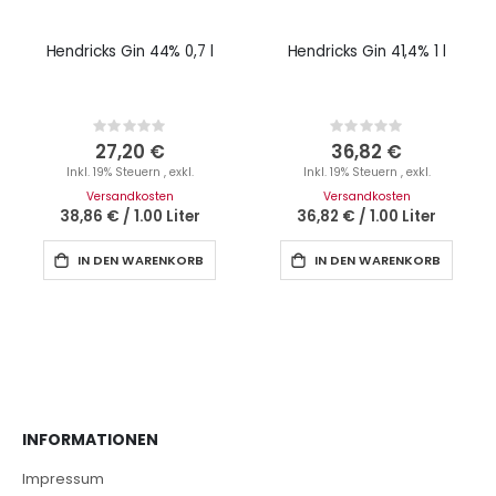
Hendricks Gin 44% 0,7 l
Hendricks Gin 41,4% 1 l
Rating:
Rating:
0%
0%
27,20 €
36,82 €
Inkl. 19% Steuern
,
exkl.
Inkl. 19% Steuern
,
exkl.
Versandkosten
Versandkosten
38,86 €
/
1.00 Liter
36,82 €
/
1.00 Liter
IN DEN WARENKORB
IN DEN WARENKORB
INFORMATIONEN
Impressum