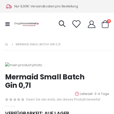
Nur 6,90€ Versandkosten pro Bestellung
Art
0
Navigation
Warenk
umschalten
MERMAID SMALL BATCH GIN 0,7L
Zum
Ende
Zum
Mermaid Small Batch
der
Anfang
Bildergalerie
der
Gin 0,7l
springen
Bildergalerie
springen
Lieferzeit
3-4 Tage
Seien Sie der erste, der dieses Produkt bewertet
VERFÜGBARKEIT:
AUF LAGER