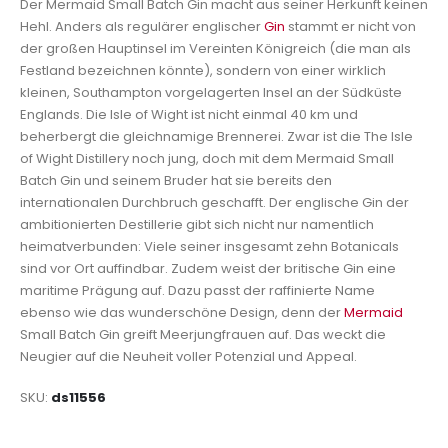
Der Mermaid Small Batch Gin macht aus seiner Herkunft keinen
Hehl. Anders als regulärer englischer
Gin
stammt er nicht von
der großen Hauptinsel im Vereinten Königreich (die man als
Festland bezeichnen könnte), sondern von einer wirklich
kleinen, Southampton vorgelagerten Insel an der Südküste
Englands. Die Isle of Wight ist nicht einmal 40 km und
beherbergt die gleichnamige Brennerei. Zwar ist die The Isle
of Wight Distillery noch jung, doch mit dem Mermaid Small
Batch Gin und seinem Bruder hat sie bereits den
internationalen Durchbruch geschafft. Der englische Gin der
ambitionierten Destillerie gibt sich nicht nur namentlich
heimatverbunden: Viele seiner insgesamt zehn Botanicals
sind vor Ort auffindbar. Zudem weist der britische Gin eine
maritime Prägung auf. Dazu passt der raffinierte Name
ebenso wie das wunderschöne Design, denn der
Mermaid
Small Batch Gin greift Meerjungfrauen auf. Das weckt die
Neugier auf die Neuheit voller Potenzial und Appeal.
SKU
ds11556