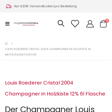
Nur 6,90€ Versandkosten pro Bestellung
Art
0
Navigation
Warenk
umschalten
LOUIS ROEDERER CRISTAL 2004 CHAMPAGNER IN HOLZKISTE 6L
METHUSALEM FLASCHE
Louis Roederer Cristal 2004
Champagner in Holzkiste 12% 6l Flasche
Der Champagner Louis