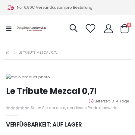
Nur 6,90€ Versandkosten pro Bestellung
Art
0
Navigation
Warenk
umschalten
LE TRIBUTE MEZCAL 0,7L
Zum
Ende
Zum
Le Tribute Mezcal 0,7l
der
Anfang
Bildergalerie
der
Lieferzeit
3-4 Tage
springen
Bildergalerie
Seien Sie der erste, der dieses Produkt bewertet
springen
VERFÜGBARKEIT:
AUF LAGER