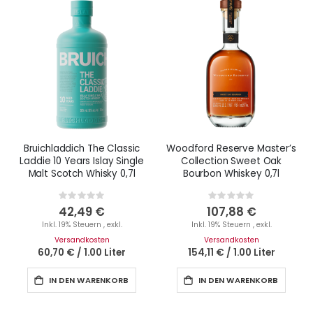
Bruichladdich The Classic
Woodford Reserve Master’s
Laddie 10 Years Islay Single
Collection Sweet Oak
Malt Scotch Whisky 0,7l
Bourbon Whiskey 0,7l
Rating:
Rating:
0%
0%
42,49 €
107,88 €
Inkl. 19% Steuern
,
exkl.
Inkl. 19% Steuern
,
exkl.
Versandkosten
Versandkosten
60,70 €
/
1.00 Liter
154,11 €
/
1.00 Liter
IN DEN WARENKORB
IN DEN WARENKORB