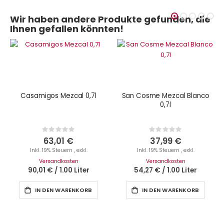
Wir haben andere Produkte gefunden, die
Ihnen gefallen könnten!
Casamigos Mezcal 0,7l
San Cosme Mezcal Blanco
0,7l
Rating:
Rating:
0%
0%
63,01 €
37,99 €
Inkl. 19% Steuern
,
exkl.
Inkl. 19% Steuern
,
exkl.
Versandkosten
Versandkosten
90,01 €
/
1.00 Liter
54,27 €
/
1.00 Liter
IN DEN WARENKORB
IN DEN WARENKORB