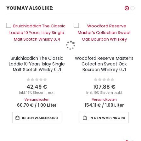
YOU MAY ALSO LIKE:
Bruichladdich The Classic
Woodford Reserve Master’s
Laddie 10 Years Islay Single
Collection Sweet Oak
Malt Scotch Whisky 0,7l
Bourbon Whiskey 0,7l
Rating:
Rating:
0%
0%
42,49 €
107,88 €
Inkl. 19% Steuern
,
exkl.
Inkl. 19% Steuern
,
exkl.
Versandkosten
Versandkosten
60,70 €
/
1.00 Liter
154,11 €
/
1.00 Liter
IN DEN WARENKORB
IN DEN WARENKORB