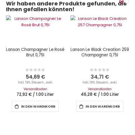
Wir haben andere Produkte gefunden, die
Ihnen gefallen könnten!
Lanson Champagner Le Rosé
Lanson Le Black Creation 259
Brut 0,75l
Champagner 0,75l
Rating:
Rating:
0%
0%
54,69 €
34,71 €
Inkl. 19% Steuern
,
exkl.
Inkl. 19% Steuern
,
exkl.
Versandkosten
Versandkosten
72,92 €
/
1.00 Liter
46,28 €
/
1.00 Liter
IN DEN WARENKORB
IN DEN WARENKORB