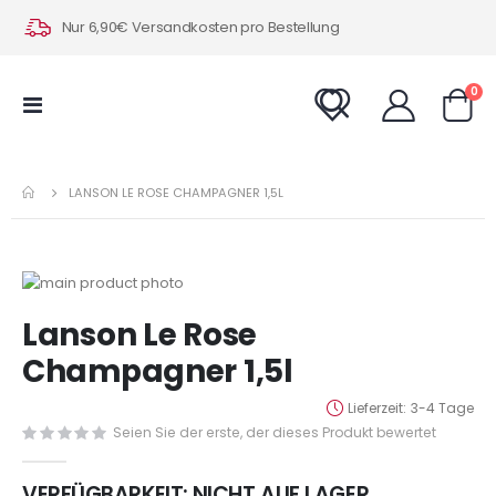
Nur 6,90€ Versandkosten pro Bestellung
Art
0
Navigation
Warenk
umschalten
LANSON LE ROSE CHAMPAGNER 1,5L
Zum
Ende
Zum
Lanson Le Rose
der
Anfang
Bildergalerie
der
Champagner 1,5l
springen
Bildergalerie
springen
Lieferzeit
3-4 Tage
Seien Sie der erste, der dieses Produkt bewertet
VERFÜGBARKEIT:
NICHT AUF LAGER