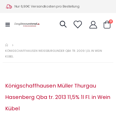
Nur 6,90€ Versandkosten pro Bestellung
Art
0
Navigation
Warenk
umschalten
KÖNIGSCHAFFHAUSEN WEISSBURGUNDER QBA TR. 2009 1,0L IN WEIN K
ÜBEL
Königschaffhausen Müller Thurgau
Hasenberg Qba tr. 2013 11,5% 1l Fl. in Wein
Kübel