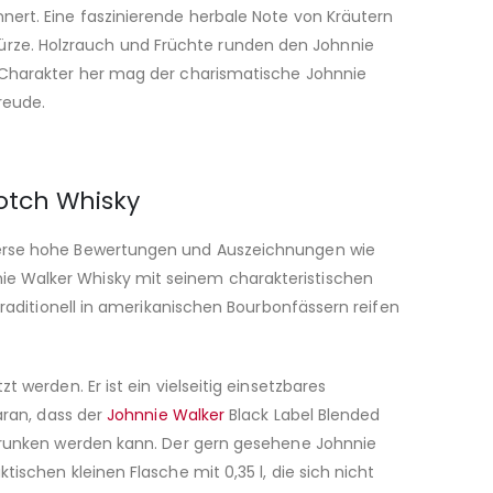
nert. Eine faszinierende herbale Note von Kräutern
ürze. Holzrauch und Früchte runden den Johnnie
m Charakter her mag der charismatische Johnnie
reude.
otch Whisky
iverse hohe Bewertungen und Auszeichnungen wie
ie Walker Whisky mit seinem charakteristischen
traditionell in amerikanischen Bourbonfässern reifen
 werden. Er ist ein vielseitig einsetzbares
aran, dass der
Johnnie Walker
Black Label Blended
getrunken werden kann. Der gern gesehene Johnnie
ischen kleinen Flasche mit 0,35 l, die sich nicht