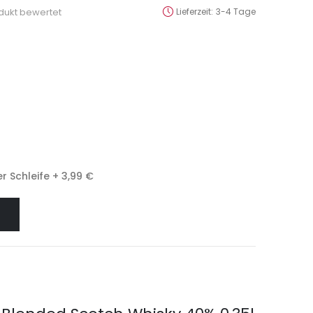
odukt bewertet
Lieferzeit
3-4 Tage
r Schleife
+
3,99 €