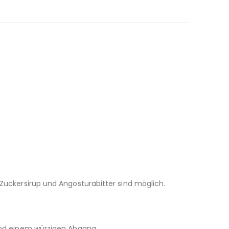
 Zuckersirup und Angosturabitter sind möglich.
 und einem würzigen Abgang.