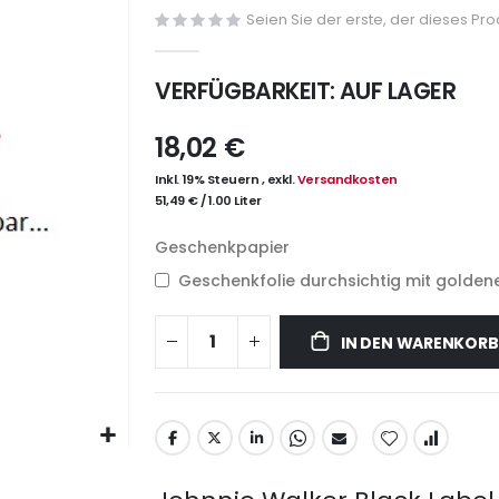
Seien Sie der erste, der dieses Pr
VERFÜGBARKEIT:
AUF LAGER
18,02 €
Inkl. 19% Steuern
,
exkl.
Versandkosten
51,49 €
/
1.00 Liter
Geschenkpapier
Geschenkfolie durchsichtig mit goldene
IN DEN WARENKORB