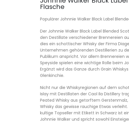
Johnnie Walker Black Label
Flasche
Populärer Johnnie Walker Black Label Blend
Der Johnnie Walker Black Label Blended Scot
den Destillate verschiedener Brennereien aus
dies ein schottischer Whisky der Firma Diag
Unternehmen gehörenden Destillerien zu dem
Publikum anspricht. Vor allem Brennereien 
Speyside spielen eine wichtige Rolle beim J
Ergänzt wird das Ganze durch Grain Whisky
Glenkinchie.
Nicht nur die Whiskyregionen auf dem schot
Islay mit Destillaten der Caol Ila Distillery t
Peated Whisky aus getorftem Gerstenmalz, 
Whisky das gewisse rauchige Etwas verleiht. 
kultige Topseller mit Etikett in Schwarz ist 
Johnnie Walker und spricht sowohl Einsteige