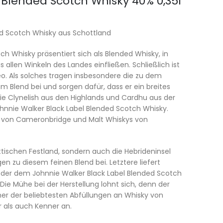
 Blended Scotch Whisky 40% 0,35l
ed Scotch Whisky aus Schottland
ch Whisky präsentiert sich als Blended Whisky, in
 allen Winkeln des Landes einfließen. Schließlich ist
eo. Als solches tragen insbesondere die zu dem
 Blend bei und sorgen dafür, dass er ein breites
wie Clynelish aus den Highlands und Cardhu aus der
ohnnie Walker Black Label Blended Scotch Whisky.
s von Cameronbridge und Malt Whiskys von
tischen Festland, sondern auch die Hebrideninsel
ragen zu diesem feinen Blend bei. Letztere liefert
der dem Johnnie Walker Black Label Blended Scotch
Die Mühe bei der Herstellung lohnt sich, denn der
einer der beliebtesten Abfüllungen an Whisky von
r als auch Kenner an.