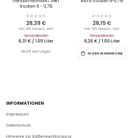
Gendarmenmarkt Sekt
extra trocken 6-0,75l
trocken 6 - 0,75l
Rating:
Rating:
0%
0%
28,39 €
28,15 €
Inkl. 19% Steuern
,
exkl.
Inkl. 19% Steuern
,
exkl.
Versandkosten
Versandkosten
6,31 €
/
1.00 Liter
6,26 €
/
1.00 Liter
Nicht auf Lager
IN DEN WARENKORB
INFORMATIONEN
Impressum
Datenschutz
Hinweise zur Batterieentsorgung