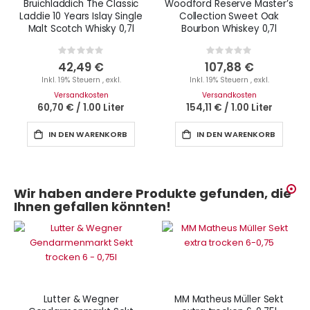
Bruichladdich The Classic
Woodford Reserve Master’s
Laddie 10 Years Islay Single
Collection Sweet Oak
Malt Scotch Whisky 0,7l
Bourbon Whiskey 0,7l
Rating:
Rating:
0%
0%
42,49 €
107,88 €
Inkl. 19% Steuern
,
exkl.
Inkl. 19% Steuern
,
exkl.
Versandkosten
Versandkosten
60,70 €
/
1.00 Liter
154,11 €
/
1.00 Liter
IN DEN WARENKORB
IN DEN WARENKORB
Wir haben andere Produkte gefunden, die
Ihnen gefallen könnten!
Lutter & Wegner
MM Matheus Müller Sekt