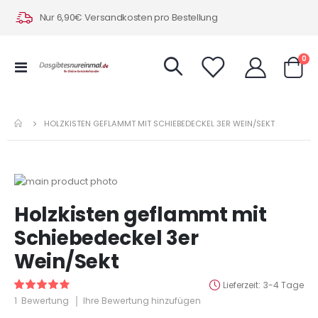
Nur 6,90€ Versandkosten pro Bestellung
Art
0
Navigation
Warenk
umschalten
HOLZKISTEN GEFLAMMT MIT SCHIEBEDECKEL 3ER WEIN/SEKT
Zum
Ende
Zum
Holzkisten geflammt mit
der
Anfang
Bildergalerie
der
Schiebedeckel 3er
springen
Bildergalerie
Wein/Sekt
springen
Lieferzeit
3-4 Tage
Bewertung:
80
100
% of
1
Bewertung
Ihre Bewertung hinzufügen