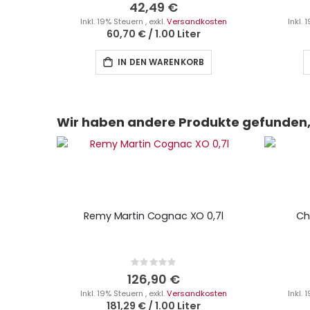
0%
42,49 €
Inkl. 19% Steuern
,
exkl.
Versandkosten
Inkl.
60,70 €
/
1.00 Liter
IN DEN WARENKORB
Wir haben andere Produkte gefunden, 
Remy Martin Cognac XO 0,7l
Ch
Rating:
0%
126,90 €
Inkl. 19% Steuern
,
exkl.
Versandkosten
Inkl.
181,29 €
/
1.00 Liter