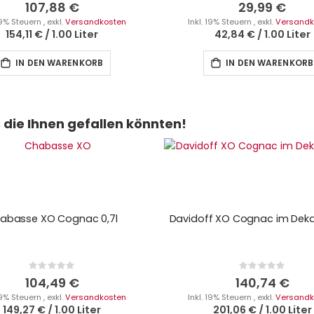
0%
0%
107,88 €
29,99 €
 19% Steuern
,
exkl.
Versandkosten
Inkl. 19% Steuern
,
exkl.
Versandk
154,11 €
/
1.00 Liter
42,84 €
/
1.00 Liter
IN DEN WARENKORB
IN DEN WARENKORB
die Ihnen gefallen könnten!
abasse XO Cognac 0,7l
Davidoff XO Cognac im Dekan
Rating:
Rating:
0%
0%
104,49 €
140,74 €
 19% Steuern
,
exkl.
Versandkosten
Inkl. 19% Steuern
,
exkl.
Versandk
149,27 €
/
1.00 Liter
201,06 €
/
1.00 Liter