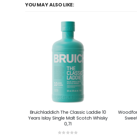
YOU MAY ALSO LIKE:
Bruichladdich The Classic Laddie 10
Woodford
Years Islay Single Malt Scotch Whisky
Sweet
0,7l
Rating: