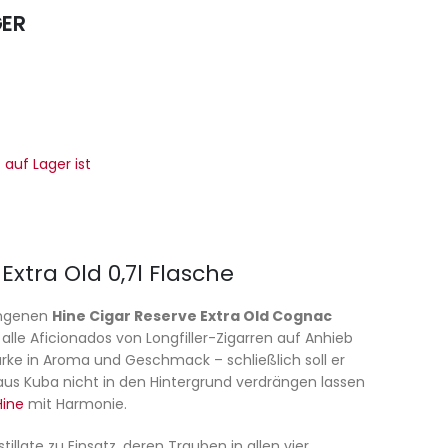
GER
auf Lager ist
xtra Old 0,7l Flasche
ungenen
Hine Cigar Reserve Extra Old Cognac
le Aficionados von Longfiller-Zigarren auf Anhieb
tärke in Aroma und Geschmack – schließlich soll er
us Kuba nicht in den Hintergrund verdrängen lassen
Hine
mit Harmonie.
llate zu Einsatz, deren Trauben in allen vier