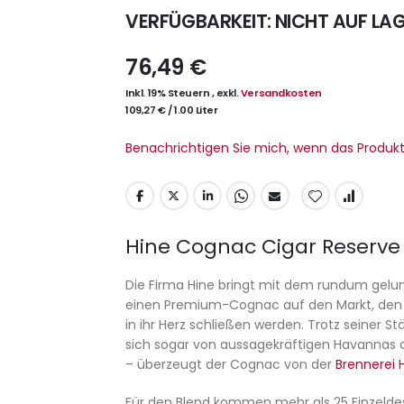
VERFÜGBARKEIT:
NICHT AUF LA
76,49 €
Inkl. 19% Steuern
,
exkl.
Versandkosten
109,27 €
/
1.00 Liter
Benachrichtigen Sie mich, wenn das Produkt 
Hine Cognac Cigar Reserve E
Die Firma Hine bringt mit dem rundum gel
einen Premium-Cognac auf den Markt, den al
in ihr Herz schließen werden. Trotz seiner S
sich sogar von aussagekräftigen Havannas a
– überzeugt der Cognac von der
Brennerei 
Für den Blend kommen mehr als 25 Einzeldesti