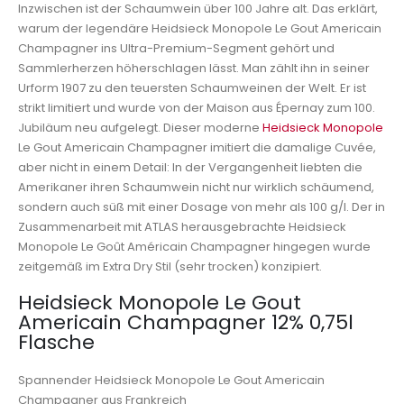
Inzwischen ist der Schaumwein über 100 Jahre alt. Das erklärt,
warum der legendäre Heidsieck Monopole Le Gout Americain
Champagner ins Ultra-Premium-Segment gehört und
Sammlerherzen höherschlagen lässt. Man zählt ihn in seiner
Urform 1907 zu den teuersten Schaumweinen der Welt. Er ist
strikt limitiert und wurde von der Maison aus Épernay zum 100.
Jubiläum neu aufgelegt. Dieser moderne
Heidsieck Monopole
Le Gout Americain Champagner imitiert die damalige Cuvée,
aber nicht in einem Detail: In der Vergangenheit liebten die
Amerikaner ihren Schaumwein nicht nur wirklich schäumend,
sondern auch süß mit einer Dosage von mehr als 100 g/l. Der in
Zusammenarbeit mit ATLAS herausgebrachte Heidsieck
Monopole Le Goût Américain Champagner hingegen wurde
zeitgemäß im Extra Dry Stil (sehr trocken) konzipiert.
Heidsieck Monopole Le Gout
Americain Champagner 12% 0,75l
Flasche
Spannender Heidsieck Monopole Le Gout Americain
Champagner aus Frankreich