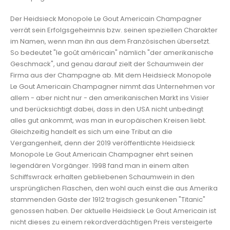
Der Heidsieck Monopole Le Gout Americain Champagner
verrät sein Erfolgsgeheimnis bzw. seinen speziellen Charakter
im Namen, wenn man ihn aus dem Französischen übersetzt.
So bedeutet "le goût américain" nämlich "der amerikanische
Geschmack", und genau darauf zielt der Schaumwein der
Firma aus der Champagne ab. Mit dem Heidsieck Monopole
Le Gout Americain Champagner nimmt das Unternehmen vor
allem - aber nicht nur - den amerikanischen Markt ins Visier
und berücksichtigt dabei, dass in den USA nicht unbedingt
alles gut ankommt, was man in europäischen Kreisen liebt.
Gleichzeitig handelt es sich um eine Tribut an die
Vergangenheit, denn der 2019 veröffentlichte Heidsieck
Monopole Le Gout Americain Champagner ehrt seinen
legendären Vorgänger. 1998 fand man in einem alten
Schiffswrack erhalten gebliebenen Schaumwein in den
ursprünglichen Flaschen, den wohl auch einst die aus Amerika
stammenden Gäste der 1912 tragisch gesunkenen "Titanic"
genossen haben. Der aktuelle Heidsieck Le Gout Americain ist
nicht dieses zu einem rekordverdächtigen Preis versteigerte