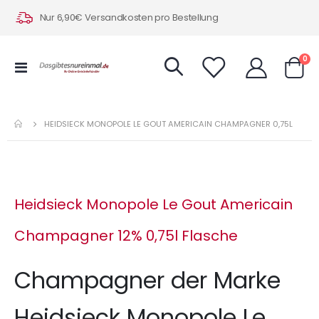
Nur 6,90€ Versandkosten pro Bestellung
Art
0
Navigation
Warenk
umschalten
HEIDSIECK MONOPOLE LE GOUT AMERICAIN CHAMPAGNER 0,75L
Heidsieck Monopole Le Gout Americain
Champagner 12% 0,75l Flasche
Champagner der Marke
Heidsieck Monopole Le