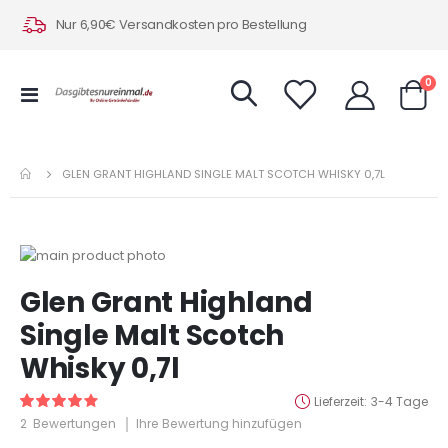
Nur 6,90€ Versandkosten pro Bestellung
Art
0
Navigation
Warenk
umschalten
GLEN GRANT HIGHLAND SINGLE MALT SCOTCH WHISKY 0,7L
Zum
Ende
Zum
Glen Grant Highland
der
Anfang
Bildergalerie
der
Single Malt Scotch
springen
Bildergalerie
Whisky 0,7l
springen
Lieferzeit
3-4 Tage
Bewertung:
80
100
% of
2
Bewertungen
Ihre Bewertung hinzufügen