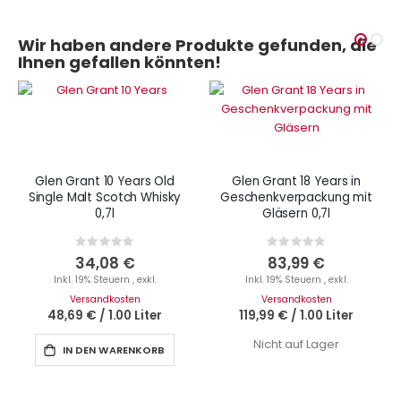
Wir haben andere Produkte gefunden, die
Ihnen gefallen könnten!
Glen Grant 10 Years Old
Glen Grant 18 Years in
Single Malt Scotch Whisky
Geschenkverpackung mit
0,7l
Gläsern 0,7l
Rating:
Rating:
0%
0%
34,08 €
83,99 €
Inkl. 19% Steuern
,
exkl.
Inkl. 19% Steuern
,
exkl.
Versandkosten
Versandkosten
48,69 €
/
1.00 Liter
119,99 €
/
1.00 Liter
Nicht auf Lager
IN DEN WARENKORB