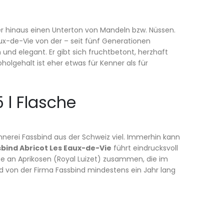
er hinaus einen Unterton von Mandeln bzw. Nüssen.
aux-de-Vie von der – seit fünf Generationen
 und elegant. Er gibt sich fruchtbetont, herzhaft
olgehalt ist eher etwas für Kenner als für
 l Flasche
ennerei Fassbind aus der Schweiz viel. Immerhin kann
bind Abricot Les Eaux-de-Vie
führt eindrucksvoll
te an Aprikosen (Royal Luizet) zusammen, die im
nd von der Firma Fassbind mindestens ein Jahr lang