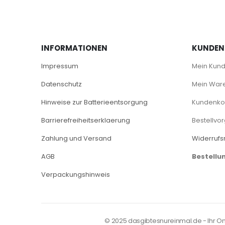
INFORMATIONEN
KUNDEN
Impressum
Mein Kun
Datenschutz
Mein War
Hinweise zur Batterieentsorgung
Kundenkon
Barrierefreiheitserklaerung
Bestellvo
Zahlung und Versand
Widerrufs
AGB
Bestellu
Verpackungshinweis
© 2025 dasgibtesnureinmal.de - Ihr Onli