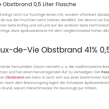
 Obstbrand 0,5 Liter Flasche
d bringt nicht nur fruchtige Noten mit, sondern offenbart darüb
e aus den Früchten samt Steinen destilliert. Der Abricot Lex E
einen Seite kräftig und voll und auf der anderen Seite harmonisch
chtige, klare Aprikosenbrand mit dem vergleichsweise hohen Alkoh
aux-de-Vie Obstbrand 41% 0,5
ände herzustellen. Davon versteht u. a. die traditionsreiche Br
tützen und hat einen hervorragenden Ruf zu verteidigen. Der
Fass
cher
Obstbrand
sein kann. Er setzt sich aus einer bestimmten Sor
werden. Nach dem Brennvorgang lagert der Schweizer Aprikosenbra
ein Grund, warum Feinschmecker ihn bevorzugt pur trinken.